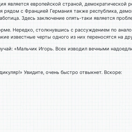
ция является европейской страной, демократической 
я рядом с Францией Германия также республика, демок
аботица. Здесь заключение опять-таки является пробл
орме. Нередко, столкнувшись с рассуждением по анало
кие известные черты одного из них переносятся на др
случай: «Мальчик Игорь. Всех изводил вечными надоед
дикуляр!» Увидите, очень быстро отвыкнет. Вскоре: