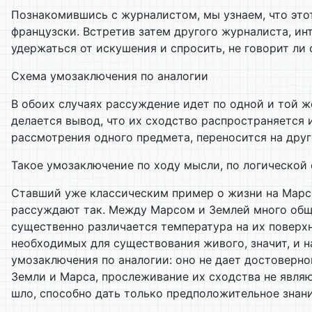
Познакомившись с журналистом, мы узнаем, что этот
французски. Встретив затем другого журналиста, и
удержаться от искушения и спросить, не говорит ли 
Схема умозаключения по аналогии
В обоих случаях рассуждение идет по одной и той же
делается вывод, что их сходство распространяется 
рассмотрения одного предмета, переносится на друг
Такое умозаключение по ходу мысли, по логической 
Ставший уже классическим пример о жизни на Марсе
рассуждают так. Между Марсом и Землей много обще
существенно различается температура на их поверхн
необходимых для существования живого, значит, и н
умозаключения по аналогии: оно не дает достоверно
Земли и Марса, прослеживание их сходства не являю
шло, способно дать только предположительное знани