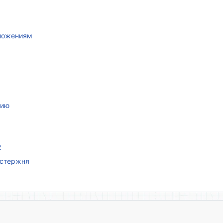
иложениям
нию
2
 стержня