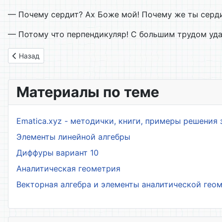
— Почему сердит? Ах Боже мой! Почему же ты серд
— Потому что перпендикуляр! С большим трудом уда
Предыдущий: 6.08. Образцы и оценки
Назад
Материалы по теме
Ematica.xyz - методички, книги, примеры решения 
Элементы линейной алгебры
Диффуры вариант 10
Аналитическая геометрия
Векторная алгебра и элементы аналитической гео