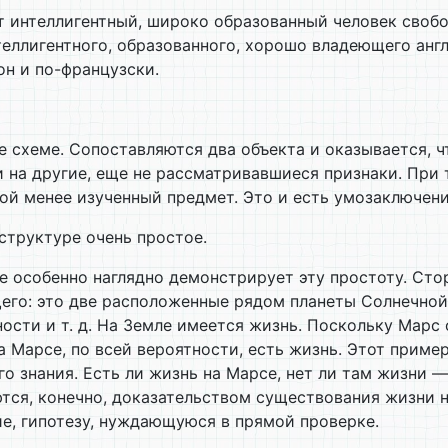
 интеллигентный, широко образованный человек свобод
нтеллигентного, образованного, хорошо владеющего ан
он и по-французски.
 схеме. Сопоставляются два объекта и оказывается, чт
и на другие, еще не рассматривавшиеся признаки. При
ой менее изученный предмет. Это и есть умозаключени
структуре очень простое.
 особенно наглядно демонстрирует эту простоту. Сто
го: это две расположенные рядом планеты Солнечной с
ости и т. д. На Земле имеется жизнь. Поскольку Марс 
а Марсе, по всей вероятности, есть жизнь. Этот прим
го знания. Есть ли жизнь на Марсе, нет ли там жизни 
тся, конечно, доказательством существования жизни н
е, гипотезу, нуждающуюся в прямой проверке.