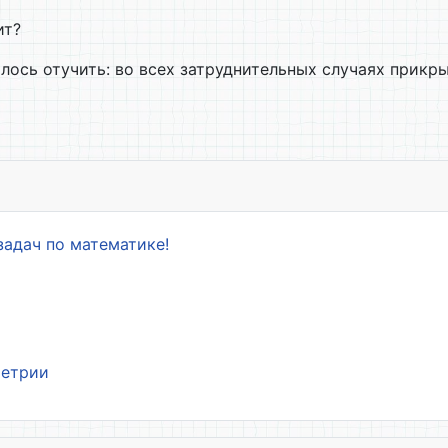
ит?
лось отучить: во всех затруднительных случаях прикр
задач по математике!
метрии