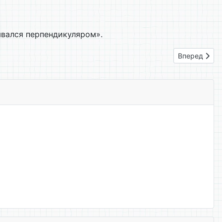
ывался перпендикуляром».
Следующий: 
Вперед