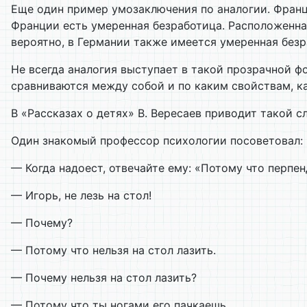
Еще один пример умозаключения по аналогии. Фран
Франции есть умеренная безработица. Расположенна
вероятно, в Германии также имеется умеренная безр
Не всегда аналогия выступает в такой прозрачной ф
сравниваются между собой и по каким свойствам, ка
В «Рассказах о детях» В. Вересаев приводит такой 
Один знакомый профессор психологии посоветовал:
— Когда надоест, отвечайте ему: «Потому что перпен
— Игорь, не лезь на стол!
— Почему?
— Потому что нельзя на стол лазить.
— Почему нельзя на стол лазить?
— Потому что ты ногами его пачкаешь.