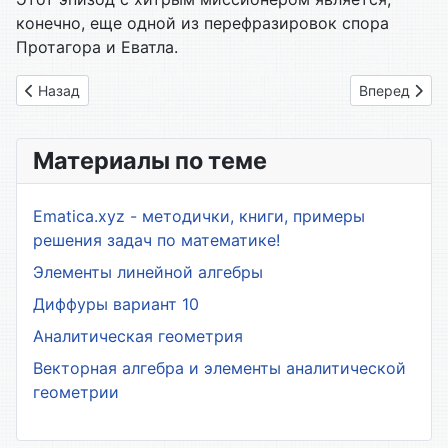
конечно, еще одной из перефразировок спора
Протагора и Еватла.
Предыдущий: 8.10. Правила, заводящие в тупик
Следующий: 
Назад
Вперед
Материалы по теме
Ematica.xyz - методички, книги, примеры
решения задач по математике!
Элементы линейной алгебры
Диффуры вариант 10
Аналитическая геометрия
Векторная алгебра и элементы аналитической
геометрии