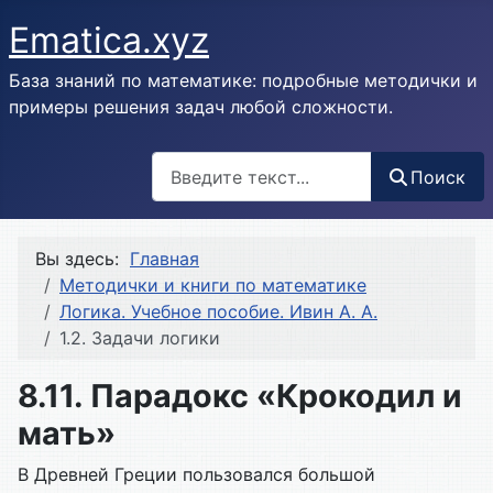
Ematica.xyz
База знаний по математике: подробные методички и
примеры решения задач любой сложности.
Поиск
Поиск
Вы здесь:
Главная
Методички и книги по математике
Логика. Учебное пособие. Ивин А. А.
1.2. Задачи логики
8.11. Парадокс «Крокодил и
мать»
В Древней Греции пользовался большой