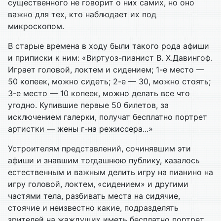
существенного не говорит о них самих, но оно
важно для тех, кто наблюдает их под
микроскопом.
В старые времена в ходу были такого рода афиши
и приписки к ним: «Виртуоз-пианист В. Х.Давингоф.
Играет головой, локтем и сидением; 1-е место —
50 копеек, можно сидеть; 2-е — 30, можно стоять;
3-е место — 10 копеек, можно делать все что
угодно. Купившие первые 50 билетов, за
исключением галерки, получат бесплатно портрет
артистки — жены г-на режиссера...»
Устроителям представлений, сочинявшим эти
афиши и знавшим тогдашнюю публику, казалось
естественным и важным делить игру на пианино на
игру головой, локтем, «сидением» и другими
частями тела, разбивать места на сидячие,
стоячие и неизвестно какие, подразделять
зрителей на жаждущих иметь бесплатно портрет