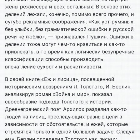
жены режиссера и всех остальных. В основе этих
делений лежали, конечно, помимо всего прочего, и
сугубо рекламные соображения. «Как уст румяных
без улыбки, без грамматической ошибки я русской
речи не люблю», — признавался Пушкин. Ошибки в
делении тоже могут чем-то нравиться и как-то
привлекать, в то время как логически безупречные
классификации способны производить
впечатление сухости и расчетливости.
В своей книге «Еж и лисица», посвященной
историческим воззрениям Л. Толстого, И. Берлин,
анализируя роман «Война и мир», показал
своеобразие подхода Толстого к истории.
Древнегреческий поэт Архилох разделил как-то
людей на лисиц, преследующих разные цели в
зависимости от обстоятельств, и ежей, которые
стремятся только к одной большой задаче. Следуя
ему, Берлин определил Толстого как лисицу,