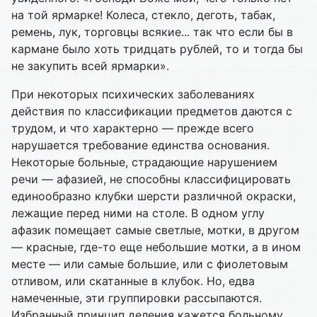
на той ярмарке! Колеса, стекло, деготь, табак,
ремень, лук, торговцы всякие... так что если бы в
кармане было хоть тридцать рублей, то и тогда бы
не закупить всей ярмарки».
При некоторых психических заболеваниях
действия по классификации предметов даются с
трудом, и что характерно — прежде всего
нарушается требование единства основания.
Некоторые больные, страдающие нарушением
речи — афазией, не способны классифицировать
единообразно клубки шерсти различной окраски,
лежащие перед ними на столе. В одном углу
афазик помещает самые светлые, мотки, в другом
— красные, где-то еще небольшие мотки, а в ином
месте — или самые большие, или с фиолетовым
отливом, или скатанные в клубок. Но, едва
намеченные, эти группировки рассыпаются.
Избранный принцип деления кажется больному