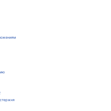
иложениям
нию
2
 стержня