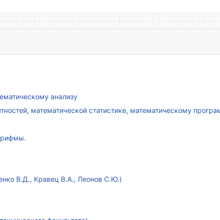
атематическому анализу
ятностей, математической статистике, математическому прогр
арифмы.
ко В.Д., Кравец В.А., Леонов С.Ю.)