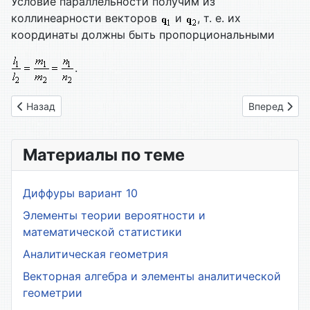
Условие параллельности получим из
коллинеарности векторов
и
, т. е. их
координаты должны быть пропорциональными
.
Предыдущий: 2.4. Каноническое уравнение прямой в прост
Следующий: 
Назад
Вперед
Материалы по теме
Диффуры вариант 10
Элементы теории вероятности и
математической статистики
Аналитическая геометрия
Векторная алгебра и элементы аналитической
геометрии