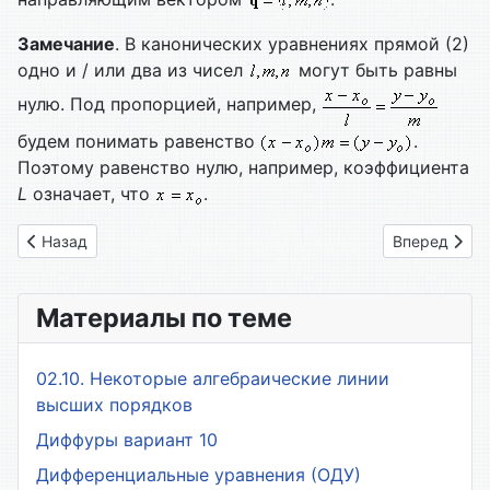
Замечание
. В канонических уравнениях прямой (2)
одно и / или два из чисел
могут быть равны
нулю. Под пропорцией, например,
будем понимать равенство
.
Поэтому равенство нулю, например, коэффициента
L
означает, что
.
Предыдущий: 2.3.3. Нормированное уравнение плоскости. Ра
Следующий: 
Назад
Вперед
Материалы по теме
02.10. Некоторые алгебраические линии
высших порядков
Диффуры вариант 10
Дифференциальные уравнения (ОДУ)