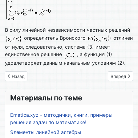
В силу линейной независимости частных решений
определитель Вронского
отличен
от нуля, следовательно, система (3) имеет
единственное решение
, а функция (1)
удовлетворяет данным начальным условиям (2).
Предыдущий: 4.04. Фундаментальная система решений ЛО
Следующий: 
Назад
Вперед
Материалы по теме
Ematica.xyz - методички, книги, примеры
решения задач по математике!
Элементы линейной алгебры