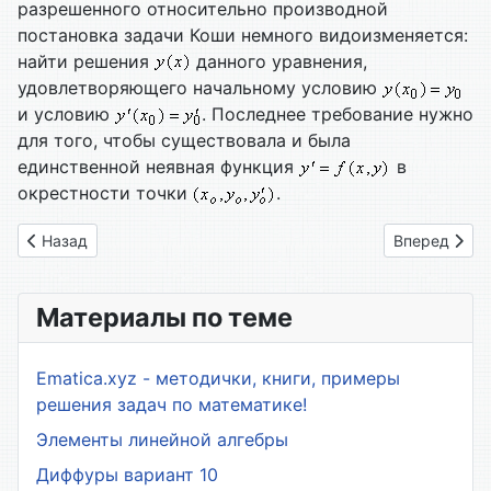
разрешенного относительно производной
постановка задачи Коши немного видоизменяется:
найти решения
данного уравнения,
удовлетворяющего начальному условию
и условию
. Последнее требование нужно
для того, чтобы существовала и была
единственной неявная функция
в
окрестности точки
.
Предыдущий: 2.01. Дифференциальные уравнения первого по
Следующий: 
Назад
Вперед
Материалы по теме
Ematica.xyz - методички, книги, примеры
решения задач по математике!
Элементы линейной алгебры
Диффуры вариант 10