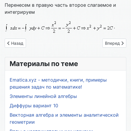
Перенесем в правую часть второе слагаемое и
интегрируем
.
Предыдущий: 2.03. Формы записи дифференциальных уравн
Следующий: 
Назад
Вперед
Материалы по теме
Ematica.xyz - методички, книги, примеры
решения задач по математике!
Элементы линейной алгебры
Диффуры вариант 10
Векторная алгебра и элементы аналитической
геометрии