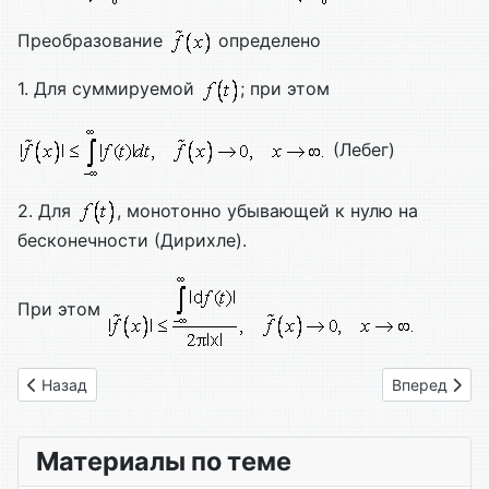
Преобразование
определено
1. Для суммируемой
; при этом
(Лебег)
2. Для
, монотонно убывающей к нулю на
бесконечности (Дирихле).
При этом
Предыдущий: 1.7. Двойные ряды Фурье
Следующий: 
Назад
Вперед
Материалы по теме