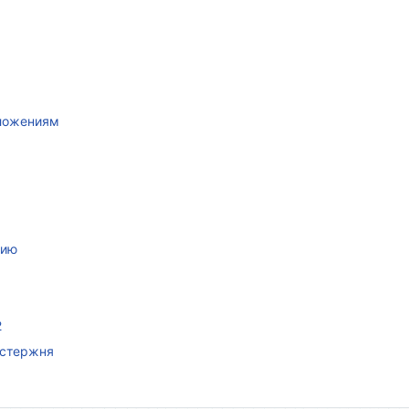
иложениям
нию
2
 стержня