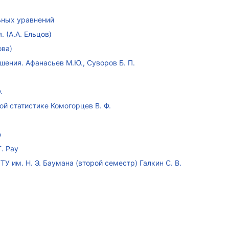
ных уравнений
 (А.А. Ельцов)
ова)
ения. Афанасьев М.Ю., Суворов Б. П.
.
ой статистике Комогорцев В. Ф.
ю
. Рау
У им. Н. Э. Баумана (второй семестр) Галкин С. В.