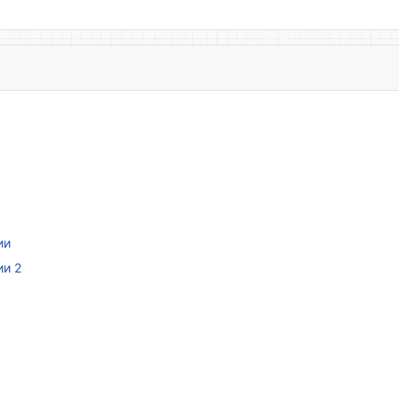
ии
ии 2