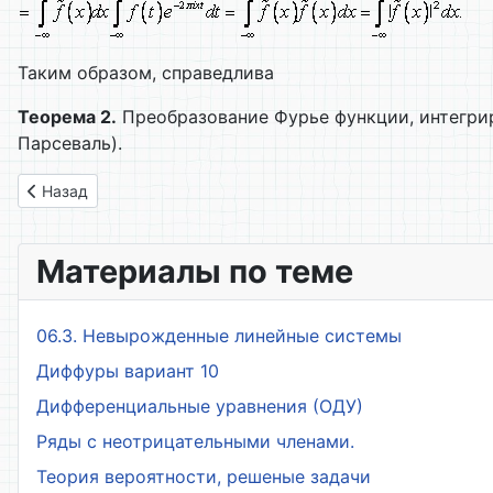
Таким образом, справедлива
Теорема 2.
Преобразование Фурье функции, интегрир
Парсеваль).
Предыдущий: 2.4. Формула обращения для преобразования
Назад
Материалы по теме
06.3. Невырожденные линейные системы
Диффуры вариант 10
Дифференциальные уравнения (ОДУ)
Ряды с неотрицательными членами.
Теория вероятности, решеные задачи