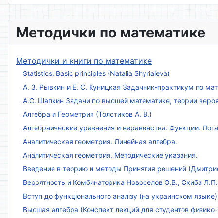
Методички по математике
Методички и книги по математике
Statistics. Basic principles (Natalia Shyriaieva)
А. З. Рывкин и Е. С. Куницкая Задачник-практикум по м
А.С. Шапкин Задачи по высшей математике, теории веро
Алгебра и Геометрия (Толстиков А. В.)
Алгебраические уравнения и неравенства. Функции. Лог
Аналитическая геометрия. Линейная алгебра.
Аналитическая геометрия. Методические указания.
Введение в теорию и методы Принятия решений (Дмитриен
Вероятность и Комбинаторика Новоселов О.В., Скиба Л.П.
Вступ до функціонального аналізу (на украинском языке)
Высшая алгебра (Конспект лекций для студентов физико-