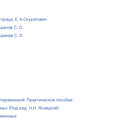
стрица, Е. А.Скуратович
данов С. О.
рданов С. О
переменной. Практическое пособие.
ых (Под ред. Н.Н. Ясницкой)
ременных