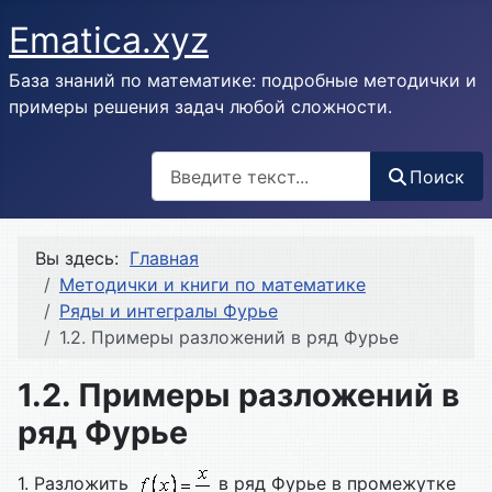
Ematica.xyz
База знаний по математике: подробные методички и
примеры решения задач любой сложности.
Поиск
Поиск
Вы здесь:
Главная
Методички и книги по математике
Ряды и интегралы Фурье
1.2. Примеры разложений в ряд Фурье
1.2. Примеры разложений в
ряд Фурье
1. Разложить
в ряд Фурье в промежутке