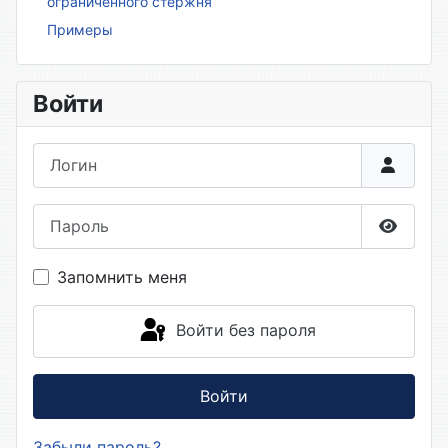
ограниченного стержня
Примеры
Войти
Логин
Пароль
Показа
Запомнить меня
Войти без пароля
Войти
Забыли пароль?