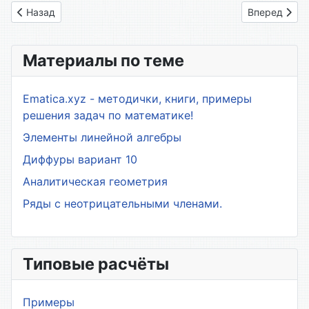
Предыдущий: 1.1. Ряды Фурье. Гармонический анализ перио
Следующий: 
Назад
Вперед
Материалы по теме
Ematica.xyz - методички, книги, примеры
решения задач по математике!
Элементы линейной алгебры
Диффуры вариант 10
Аналитическая геометрия
Ряды с неотрицательными членами.
Типовые расчёты
Примеры