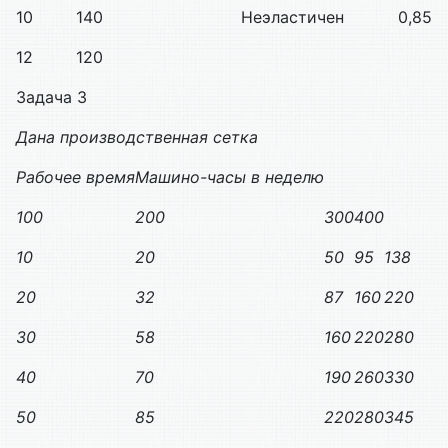
10
140
Неэластичен
0,85
12
120
Задача 3
Дана производственная сетка
Рабочее время
Машино-часы в неделю
100
200
300
400
10
20
50
95
138
20
32
87
160
220
30
58
160
220
280
40
70
190
260
330
50
85
220
280
345