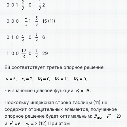
0
0
1
0
2
0
0
0
1
15
(11)
0
1
0
0
6
1
0
0
0
29
Ей соответствует третье опорное решение:
- и значение целевой функции
.
Поскольку индексная строка таблицы (11) не
содержит отрицательных элементов, полученное
опорное решение будет оптимальным:
и
(12) При этом