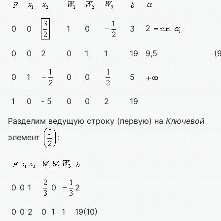
2
0
0
1
0
3
0
0
2
0
1
1
19
9,5
(
0
1
0
0
5
1
0
- 5
0
0
2
19
Разделим ведущую строку (первую) на
Ключевой
элемент
:
0
0
1
0
2
0
0
2
0
1
1
19
(10)