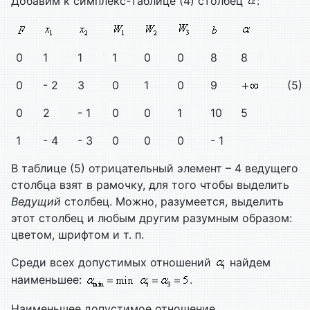
Добавим к симплекс-таблице (4) столбец
:
0
1
1
1
0
0
8
8
0
- 2
3
0
1
0
9
(5)
0
2
- 1
0
0
1
10
5
1
- 4
- 3
0
0
0
- 1
В таблице (5) отрицательный элемент – 4 ведущего
столбца взят в рамочку, для того чтобы выделить
Ведущий
столбец. Можно, разумеется, выделить
этот столбец и любым другим разумным образом:
цветом, шрифтом и т. п.
Среди всех допустимых отношений
найдем
наименьшее:
.
Наименьшее допустимое отношение