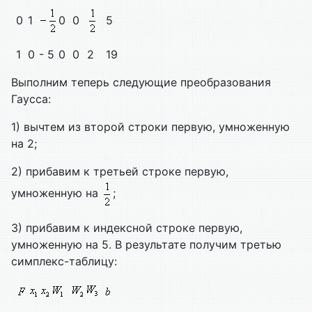
0
1
0
0
5
1
0
- 5
0
0
2
19
Выполним теперь следующие преобразования
Гаусса:
1) вычтем из второй строки первую, умноженную
на 2;
2) прибавим к третьей строке первую,
умноженную на
;
3) прибавим к индексной строке первую,
умноженную на 5. В результате получим третью
симплекс-таблицу: