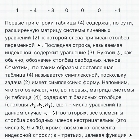
1
- 4
- 3
0
0
0
- 1
Первые три строки таблицы (4) содержат, по сути,
расширенную матрицу системы линейных
уравнений (2), к которой слева приписан столбец
переменной
. Последняя строка, называемая
индексной, содержит уравнение (3). Буквой
, как
обычно, обозначен столбец свободных членов.
Отметим, что таким образом составленная
таблица (4) называется симплексной, поскольку
задача (2) имеет симплексную форму. Напомним,
что это означает, что, во-первых, матрица системы
(и таблица (4)) содержат т базисных столбцов
(столбцы
), где т - число уравнений (в
данном случае
); во-вторых, все элементы
столбца свободных членов неотрицательны (это
числа 8, 9 и 10), кроме, возможно, элемента
индексной строки; в - третьих, целевая функция