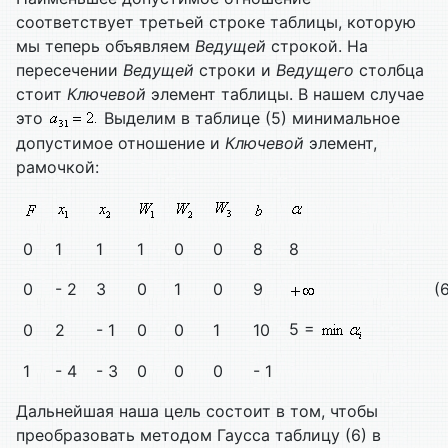
соответствует третьей строке таблицы, которую
мы теперь объявляем
Ведущей
строкой. На
пересечении
Ведущей
строки и
Ведущего
столбца
стоит
Ключевой
элемент таблицы. В нашем случае
это
Выделим в таблице (5) минимальное
допустимое отношение и
Ключевой
элемент,
рамочкой:
0
1
1
1
0
0
8
8
0
- 2
3
0
1
0
9
(
5 =
0
2
- 1
0
0
1
10
1
- 4
- 3
0
0
0
- 1
Дальнейшая наша цель состоит в том, чтобы
преобразовать методом Гаусса таблицу (6) в