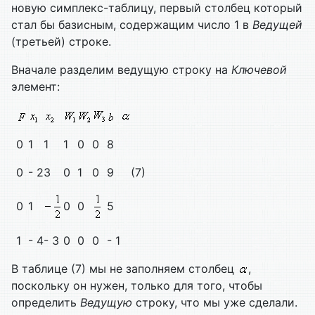
новую симплекс-таблицу, первый столбец который
стал бы базисным, содержащим число 1 в
Ведущей
(третьей) строке.
Вначале разделим ведущую строку на
Ключевой
элемент:
0
1
1
1
0
0
8
0
- 2
3
0
1
0
9
(7)
0
1
0
0
5
1
- 4
- 3
0
0
0
- 1
В таблице (7) мы не заполняем столбец
,
поскольку он нужен, только для того, чтобы
определить
Ведущую
строку, что мы уже сделали.