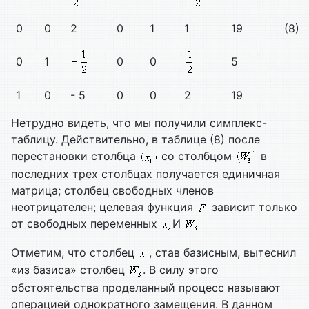
0
0
2
0
1
1
19
(8)
0
1
0
0
5
1
0
- 5
0
0
2
19
Нетрудно видеть, что мы получили симплекс-
таблицу. Действительно, в таблице (8) после
перестановки столбца
со столбцом
в
последних трех столбцах получается единичная
матрица; столбец свободных членов
неотрицателен; целевая функция
зависит только
от свободных переменных
И
Отметим, что столбец
, став базисным, вытеснил
«из базиса» столбец
. В силу этого
обстоятельства проделанный процесс называют
операцией однократного замещения. В данном