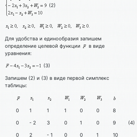
(2)
Для удобства и единообразия запишем
определение целевой функции
в виде
уравнения:
(3)
Запишем (2) и (3) в виде первой симплекс
таблицы:
0
1
1
1
0
0
8
0
- 2
3
0
1
0
9
(4)
0
2
- 1
0
0
1
10