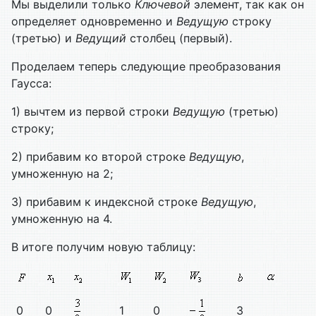
Мы выделили только
Ключевой
элемент, так как он
определяет одновременно и
Ведущую
строку
(третью) и
Ведущий
столбец (первый).
Проделаем теперь следующие преобразования
Гаусса:
1) вычтем из первой строки
Ведущую
(третью)
строку;
2) прибавим ко второй строке
Ведущую
,
умноженную на 2;
3) прибавим к индексной строке
Ведущую
,
умноженную на 4.
В итоге получим новую таблицу:
0
0
1
0
3