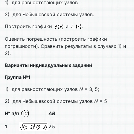
1) для равноотстающих узлов
2) для Чебышевской системы узлов.
Построить графики
и
.
Оценить погрешность (построить графики
погрешности). Сравнить результаты в случаях 1) и
2).
Варианты индивидуальных заданий
Группа №
1
1) для равноотстающих узлов
N
= 3, 5;
2) для Чебышевской системы узлов
N
= 5
№ п
/п
A
B
1
2
5