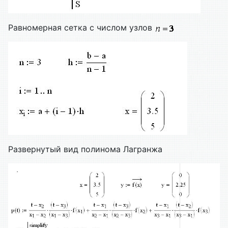
Равномерная сетка с числом узлов
Развернутый вид полинома Лагранжа