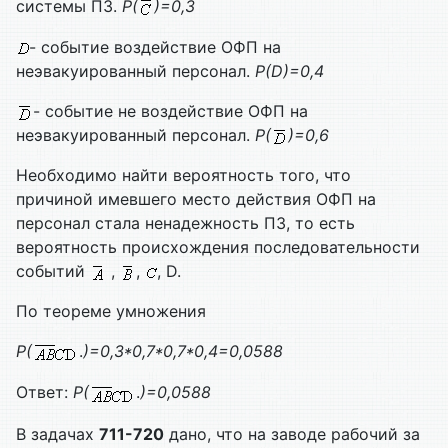
системы ПЗ.
Р(
)=0,3
- событие воздействие ОФП на
неэвакуированный персонал.
Р(
D
)=0,4
- событие не воздействие ОФП на
неэвакуированный персонал.
Р(
)=0,6
Необходимо найти вероятность того, что
причиной имевшего место действия ОФП на
персонал стала ненадежность ПЗ, то есть
вероятность происхождения последовательности
событий
,
,
, D.
По теореме умножения
Р(
.
)=0,3*0,7*0,7*0,4=0,0588
Ответ:
Р(
.
)=0,0588
В задачах
711-720
дано, что на заводе рабочий за