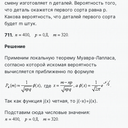
смену изготовляет n деталей. Вероятность того,
что деталь окажется первого сорта равна р.
Какова вероятность, что деталей первого сорта
будет m штук.
711.
Решение
Применим локальную теорему Муавра-Лапласа,
согласно которой искомая вероятность
вычисляется приближенно по формуле
где
Так как функция j(х) четная, то j(-х)=j(х).
Подставим сюда числовые значения: