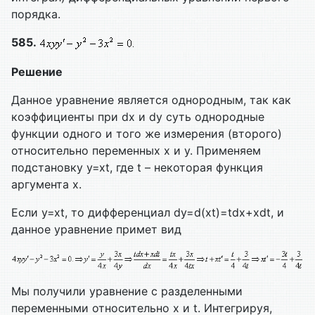
порядка.
585.
Решение
Данное уравнение является однородным, так как
коэффициенты при dx и dy суть однородные
функции одного и того же измерения (второго)
относительно переменных х и у. Применяем
подстановку у=хt, где t – некоторая функция
аргумента х.
Если у=хt, то дифференциал dy=d(xt)=tdx+xdt, и
данное уравнение примет вид
Мы получили уравнение с разделенными
переменными относительно х и t. Интегрируя,