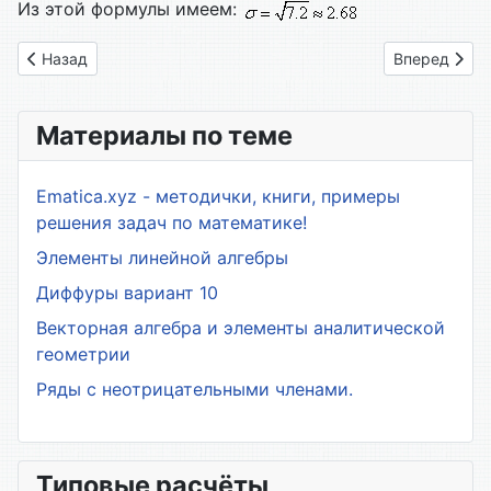
Из этой формулы имеем:
Предыдущий: Числовые ряды, ряды фурье и преобразовани
Следующий: 
Назад
Вперед
Материалы по теме
Ematica.xyz - методички, книги, примеры
решения задач по математике!
Элементы линейной алгебры
Диффуры вариант 10
Векторная алгебра и элементы аналитической
геометрии
Ряды с неотрицательными членами.
Типовые расчёты