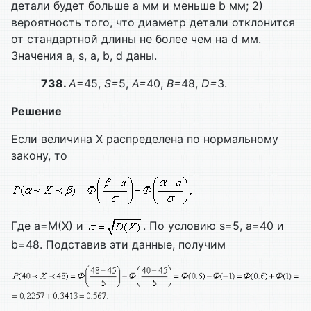
детали будет больше a мм и меньше b мм; 2)
вероятность того, что диаметр детали отклонится
от стандартной длины не более чем на d мм.
Значения а, s, a, b, d даны.
738.
А
=45,
S
=
5,
A
=
40,
B
=
48,
D
=
3.
Решение
Если величина Х распределена по нормальному
закону, то
Где а=М(Х) и
. По условию s=5, a=40 и
b=48. Подставив эти данные, получим