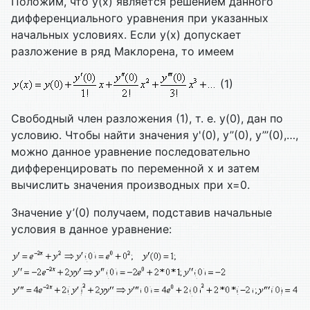
Положим, что у(х) является решением данного
дифференциального уравнения при указанных
начальных условиях. Если у(х) допускает
разложение в ряд Маклорена, то имеем
(1)
Свободный член разложения (1), т. е. у(0), дан по
условию. Чтобы найти значения y'(0), y’’(0), y’’’(0),…,
можно данное уравнение последовательно
дифференцировать по переменной х и затем
вычислить значения производных при х=0.
Значение у’(0) получаем, подставив начальные
условия в данное уравнение: