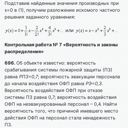
Подставив найденные значения производных при
х=0 в (1), получим разложение искомого частного
решения заданного уравнения:
или
Контрольная работа № 7 «Вероятность и законы
распределения»
696.
Об объекте известно: вероятность
срабатывания системы пожарной защиты (ПЗ)
равна
РПЗ=0,7
; вероятность эвакуации персонала
до начала воздействия ОФП равна
РЭ=0,3
.
Вероятность воздействия ОФП при отказе
системы ПЗ равна 0,7; вероятность воздействия
ОФП на неэвакуированный персонал – 0,4. Найти
вероятность того, что причиной имевшего место
действия ОФП на персонал стала ненадежность
ПЗ.