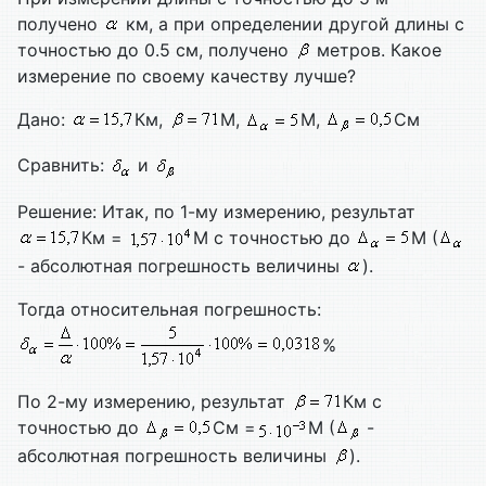
получено
км, а при определении другой длины с
точностью до 0.5 см, получено
метров. Какое
измерение по своему качеству лучше?
Дано:
Км,
М,
М,
См
Сравнить:
и
Решение: Итак, по 1-му измерению, результат
Км =
М с точностью до
М (
- абсолютная погрешность величины
).
Тогда относительная погрешность:
%
По 2-му измерению, результат
Км с
точностью до
См =
М (
-
абсолютная погрешность величины
).