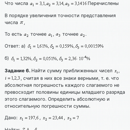
Что числа
Перечислены
В порядке увеличения точности представления
числа
,
То есть
точнее
,
точнее
.
Ответ: а)
б)
Задание 6.
Найти сумму приближенных чисел
,
, считая в них все знаки верными, т. е. что
абсолютная погрешность каждого слагаемого не
превосходит половины единицы младшего разряда
этого слагаемого. Определить абсолютную и
относительную погрешности суммы.
Дано:
,
,
Найти: