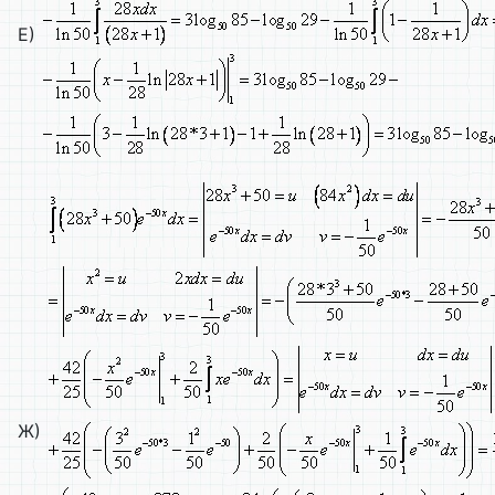
Е)
Ж)