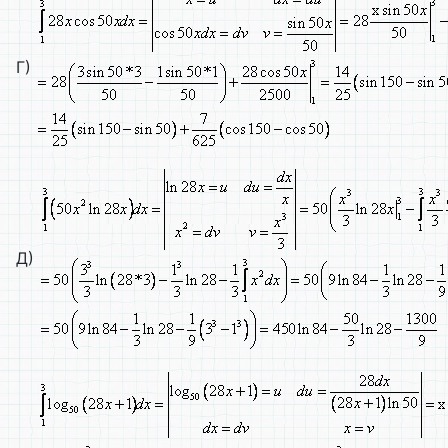
Г)
Д)