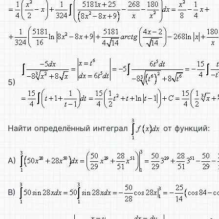
5)
Найти определённый интеграл
от функций:
А)
В)