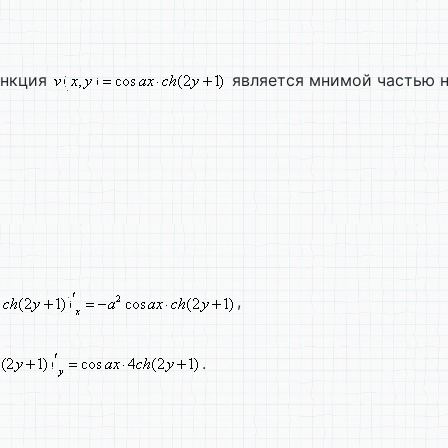
ункция
является мнимой частью 
,
.