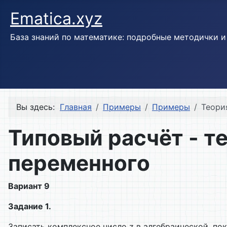
Ematica.xyz
База знаний по математике: подробные методички 
Вы здесь:
Главная
Примеры
Примеры
Теори
Типовый расчёт - т
переменного
Вариант 9
Задание 1.
Записать комплексное число z в алгебраической, по