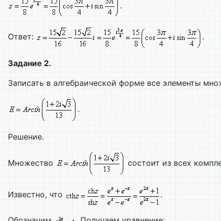
.
Ответ:
.
Задание 2.
Записать в алгебраической форме все элементы мно
.
Решение.
Множество
состоит из всех компле
Известно, что
.
Обозначим
. Получаем уравнение: