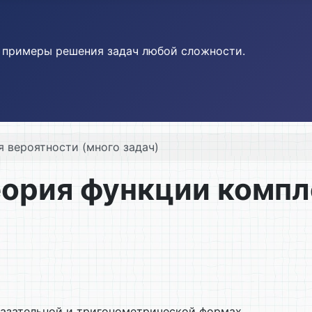
и примеры решения задач любой сложности.
я вероятности (много задач)
еория функции комп
казательной и тригонометрической формах.