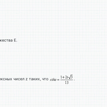
жества Е.
ксных чисел z таких, что
.