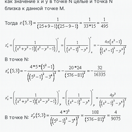
как значение x и y в точке N целые и точка N
близка к данной точке M.
Тогда
В точке N:
В точке N: