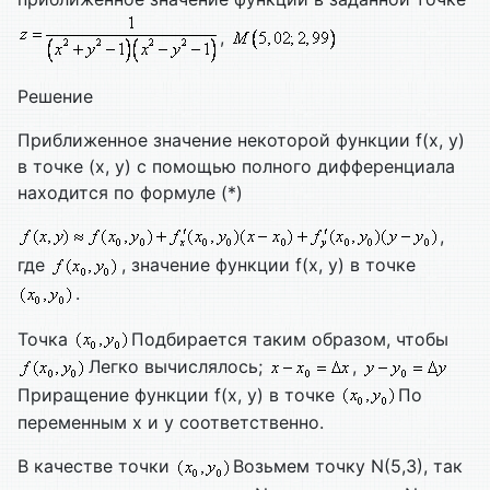
,
Решение
Приближенное значение некоторой функции f(x, y)
в точке (x, y) с помощью полного дифференциала
находится по формуле (*)
,
где
, значение функции f(x, y) в точке
.
Точка
Подбирается таким образом, чтобы
Легко вычислялось;
,
Приращение функции f(x, y) в точке
По
переменным x и y соответственно.
В качестве точки
Возьмем точку N(5,3), так