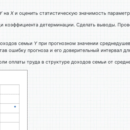
Y
на
X
и оценить статистическую значимость параметро
щи коэффициента детерминации. Сделать выводы. Про
 доходов семьи
Y
при прогнозном значении среднедуше
итав ошибку прогноза и его доверительный интервал дл
ли оплаты труда в структуре доходов семьи от средн