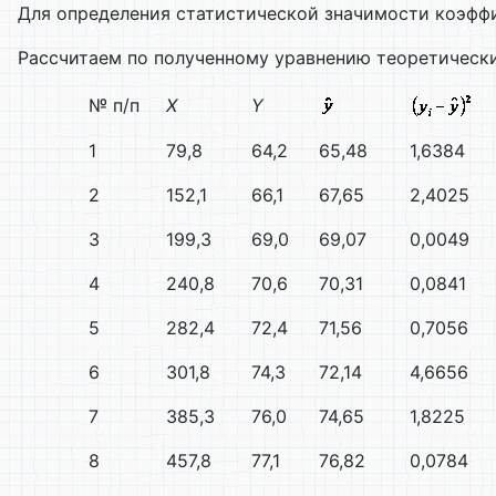
Для определения статистической значимости коэф
Рассчитаем по полученному уравнению теоретически
№ п/п
X
Y
1
79,8
64,2
65,48
1,6384
2
152,1
66,1
67,65
2,4025
3
199,3
69,0
69,07
0,0049
4
240,8
70,6
70,31
0,0841
5
282,4
72,4
71,56
0,7056
6
301,8
74,3
72,14
4,6656
7
385,3
76,0
74,65
1,8225
8
457,8
77,1
76,82
0,0784