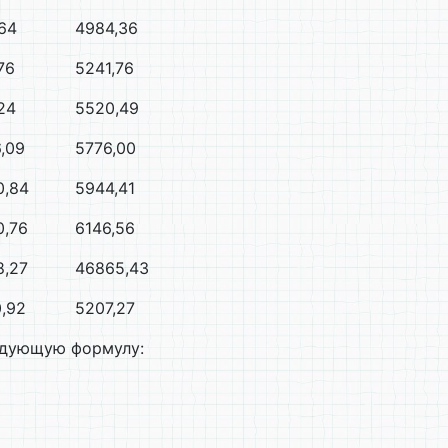
64
4984,36
76
5241,76
24
5520,49
,09
5776,00
0,84
5944,41
0,76
6146,56
8,27
46865,43
,92
5207,27
едующую формулу: