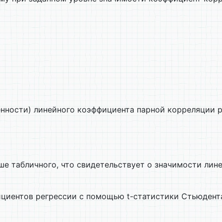
енности) линейного коэффициента парной корреляции 
ше табличного, что свидетельствует о значимости ли
циентов регрессии с помощью t-статистики Стьюдент