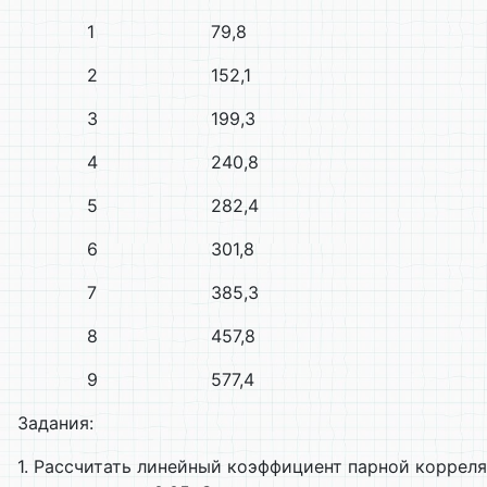
1
79,8
2
152,1
3
199,3
4
240,8
5
282,4
6
301,8
7
385,3
8
457,8
9
577,4
Задания:
1. Рассчитать линейный коэффициент парной корреля