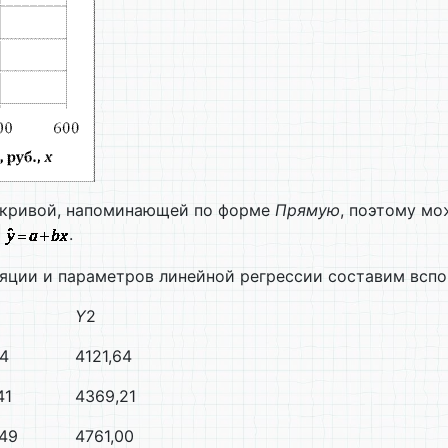
 кривой, напоминающей по форме
Прямую
, поэтому м
а
.
яции и параметров линейной регрессии составим вспо
Y
2
4
4121,64
41
4369,21
49
4761,00