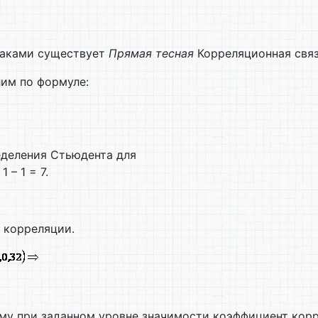
наками существует
Прямая тесная
Корреляционная связ
им по формуле:
еделения Стьюдента для
1 – 1 = 7.
 корреляции.
ому при заданном уровне значимости коэффициент кор