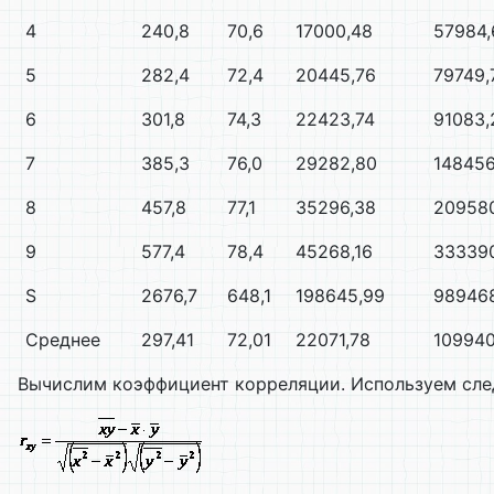
4
240,8
70,6
17000,48
57984,
5
282,4
72,4
20445,76
79749,
6
301,8
74,3
22423,74
91083,
7
385,3
76,0
29282,80
148456
8
457,8
77,1
35296,38
20958
9
577,4
78,4
45268,16
33339
S
2676,7
648,1
198645,99
98946
Среднее
297,41
72,01
22071,78
109940
Вычислим коэффициент корреляции. Используем сл