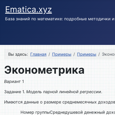
Ematica.xyz
База знаний по математике: подробные методички 
Вы здесь:
Главная
Примеры
Примеры
Эконо
Эконометрика
Вариант
1
Задание 1.
Модель парной линейной регрессии
.
Имеются данные о размере среднемесячных доходов
Номер группы
Среднедушевой денежный доход