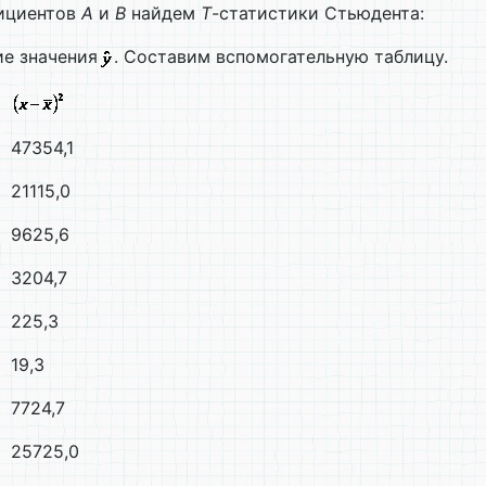
фициентов
A
и
B
найдем
T
-статистики Стьюдента:
е значения
. Составим вспомогательную таблицу.
47354,1
21115,0
9625,6
3204,7
225,3
19,3
7724,7
25725,0