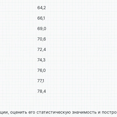
64,2
66,1
69,0
70,6
72,4
74,3
76,0
77,1
78,4
ции, оценить его статистическую значимость и постро