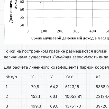
Точки на построенном графике размещаются вблизи
величинами существует
Линейная зависимость
вид
Для расчета линейного коэффициента парной коррел
№ п/п
X
Y
X
×
Y
X
2
1
79,8
64,2
5123,16
6368,0
2
152,1
66,1
10053,81
23134,
3
199,3
69,0
13751,70
39720,