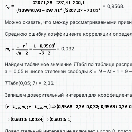
= 0,9568.
Можно сказать, что между рассматриваемыми приз
Среднюю ошибку коэффициента корреляции определ
= 0,032.
Найдем табличное значение
T
Табл по таблице распр
a = 0,05 и числе степеней свободы
K
=
N
–
M
– 1 = 9 – 
T
Табл(0,05; 7) = 2,36.
Запишем доверительный интервал для коэффициента
Доверительный интервал не включает число 0, поэт