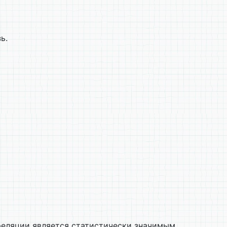
ь.
реляции является статистически значимым.