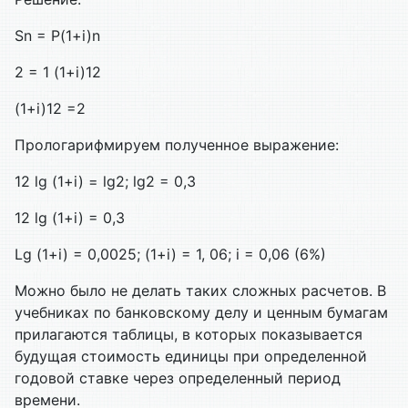
Sn
= P(1+i)n
2 = 1 (1+i)12
(1+i)12 =2
Прологарифмируем
полученное
выражение
:
12
lg
(1+i) =
lg2
;
lg2
= 0,3
12
lg
(1+i) = 0,3
Lg
(1+i) = 0,0025; (1+i) = 1, 06; i = 0,06 (6%)
Можно
было
не
делать
таких
сложных
расчетов
. В
учебниках
по
банковскому
делу
и
ценным
бумагам
прилагаются
таблицы
, в
которых
показывается
будущая
стоимость
единицы
при
определенной
годовой
ставке
через
определенный
период
времени
.