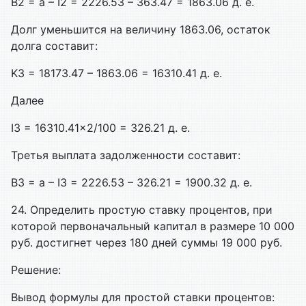
B2 = a – I2 = 2226.53 – 363.47 = 1863.06 д. е.
Долг уменьшится на величину 1863.06, остаток
долга составит:
K3 = 18173.47 – 1863.06 = 16310.41 д. е.
Далее
I3 = 16310.41×2/100 = 326.21 д. е.
Третья выплата задолженности составит:
B3 = a – I3 = 2226.53 – 326.21 = 1900.32 д. е.
24. Определить простую ставку процентов, при
которой первоначальный капитал в размере 10 000
руб. достигнет через 180 дней суммы 19 000 руб.
Решение:
Вывод формулы для простой ставки процентов: