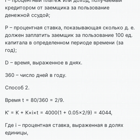
I – процентный платеж или доход, получаемый
кредитором от заемщика за пользование
денежной ссудой;
P – процентная ставка, показывающая сколько д. е.
должен заплатить заемщик за пользование 100 ед.
капитала в определенном периоде времени (за
год);
D – время, выраженное в днях.
360 – число дней в году.
Способ 2.
Время t = 80/360 = 2/9.
K’ = K + K×i×t = 4000(1 + 0.05×2/9) = 4044,
Где i – процентная ставка, выраженная в долях
единицы,