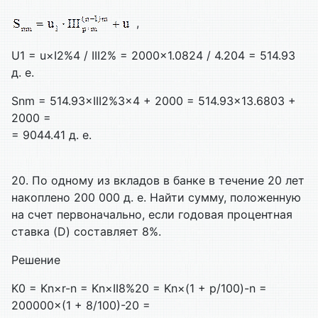
,
U1 = u×I2%4 / III2% = 2000×1.0824 / 4.204 = 514.93
д. е.
Snm = 514.93×III2%3×4 + 2000 = 514.93×13.6803 +
2000 =
= 9044.41 д. е.
20. По одному из вкладов в банке в течение 20 лет
накоплено 200 000 д. е. Найти сумму, положенную
на счет первоначально, если годовая процентная
ставка (
D) составляет 8%.
Решение
K0 = Kn×r-n = Kn×II8%20 = Kn×(1 + p/100)-n =
200000×(1 + 8/100)-20 =