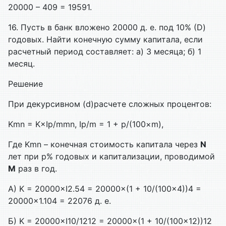
20000 – 409 = 19591.
16. Пусть в банк вложено 20000 д. е. под 10% (
D)
годовых. Найти конечную сумму капитала, если
расчетный период составляет: а) 3 месяца; б) 1
месяц.
Решение
При декурсивном (d)расчете сложных процентов:
Kmn = K×Ip/mmn, Ip/m = 1 + p/(100×m),
Где Kmn – конечная стоимость капитала через
N
лет при p% годовых и капитализации, проводимой
M
раз в год.
А) K = 20000×I2.54 = 20000×(1 + 10/(100×4))4 =
20000×1.104 = 22076 д. е.
Б) K = 20000×I10/1212 = 20000×(1 + 10/(100×12))12