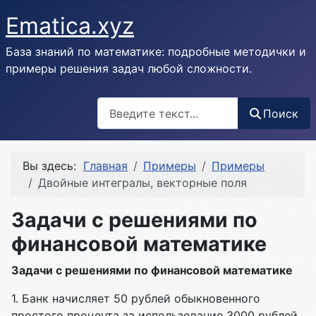
Ematica.xyz
База знаний по математике: подробные методички и
примеры решения задач любой сложности.
Поиск
Поиск
Вы здесь:
Главная
Примеры
Примеры
Двойные интегралы, векторные поля
Задачи с решениями по
финансовой математике
Задачи
с
решениями
по
финансовой
математике
1.
Банк
начисляет
50
рублей
обыкновенного
простого
процента
за
использование
3000
рублей