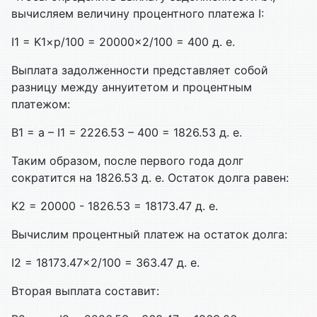
вычисляем величину процентного платежа I:
I1 = K1×p/100 = 20000×2/100 = 400 д. е.
Выплата задолженности представляет собой
разницу между аннуитетом и процентным
платежом:
B1 = a – I1 = 2226.53 – 400 = 1826.53 д. е.
Таким образом, после первого года долг
сократится на 1826.53 д. е. Остаток долга равен:
K2 = 20000 - 1826.53 = 18173.47 д. е.
Вычислим процентный платеж на остаток долга:
I2 = 18173.47×2/100 = 363.47 д. е.
Вторая выплата составит: