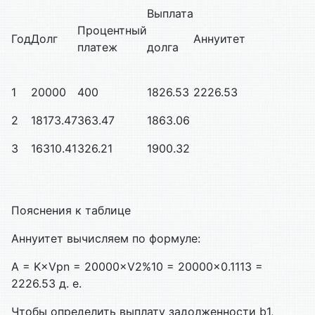
Выплата
Процентный
Год
Долг
Аннуитет
платеж
долга
1
20000
400
1826.53
2226.53
2
18173.47
363.47
1863.06
3
16310.41
326.21
1900.32
Пояснения к таблице
Аннуитет вычисляем по формуле:
A = K×Vpn = 20000×V2%10 = 20000×0.1113 =
2226.53 д. е.
Чтобы определить выплату задолженности b1,