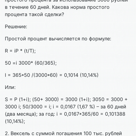
в
течение
60
дней
.
Какова
норма
простого
процента
такой
сделки
?
Решение
:
Простой
процент
вычисляется
по
формуле
:
R =
iP
* (t/T);
50 =i 3000* (60/365);
I = 365*50 /(3000*60) = 0,1014 (10,14%)
Или:
S = P (1+i); (50+ 3000) = 3000 (1+i); 3050 = 3000 +
3000 i; 50/3000 = i; i = 0,0167 (1,67 %) –
за
60
дней
(два
месяца
);
за
год: i = 0,0167*365/60 = 0,101388
(10,14%);
2. Вексель с суммой погашения 100 тыс. рублей