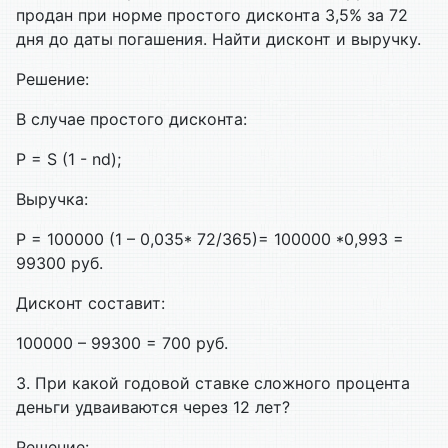
продан при норме простого дисконта 3,5% за 72
дня до даты погашения. Найти дисконт и выручку.
Решение
:
В
случае
простого
дисконта
:
P = S (1 -
nd
);
Выручка
:
P = 100000 (1 – 0,035* 72/365)= 100000 *0,993 =
99300 руб.
Дисконт
составит
:
100000 – 99300 = 700 руб.
3. При какой годовой ставке сложного процента
деньги удваиваются через 12 лет?
Решение
: