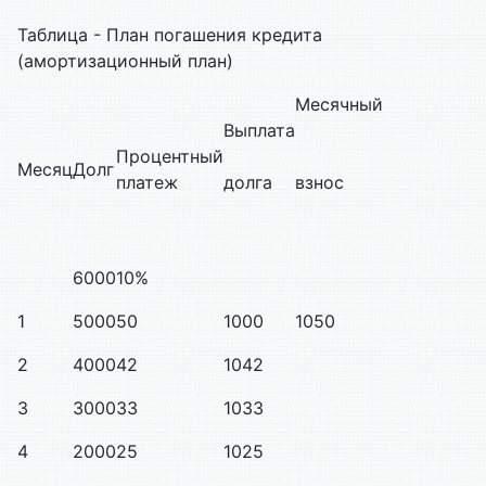
Таблица - План погашения кредита
(амортизационный план)
Месячный
Выплата
Процентный
Месяц
Долг
платеж
долга
взнос
6000
10%
1
5000
50
1000
1050
2
4000
42
1042
3
3000
33
1033
4
2000
25
1025