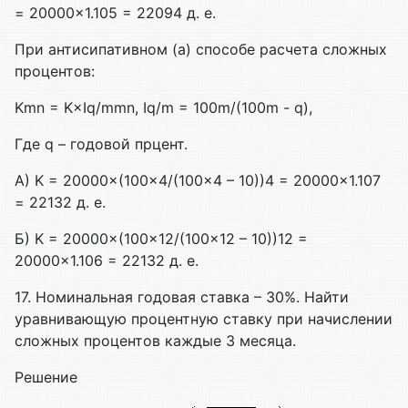
= 20000×1.105 = 22094 д. е.
При антисипативном (a) способе расчета сложных
процентов:
Kmn = K×Iq/mmn, Iq/m = 100m/(100m - q),
Где q – годовой прцент.
А) K = 20000×(100×4/(100×4 – 10))4 = 20000×1.107
= 22132 д. е.
Б) K = 20000×(100×12/(100×12 – 10))12 =
20000×1.106 = 22132 д. е.
17. Номинальная годовая ставка – 30%. Найти
уравнивающую процентную ставку при начислении
сложных процентов каждые 3 месяца.
Решение