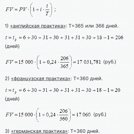
;
1)
«английская практика»
: Т=365 или 366 дней.
(дней)
(руб.)
2)
«французская практика»
: T=360 дней.
(дней)
(руб.)
3)
«германская практика»
: T=360 дней.