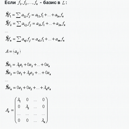
Если
- базис в
: