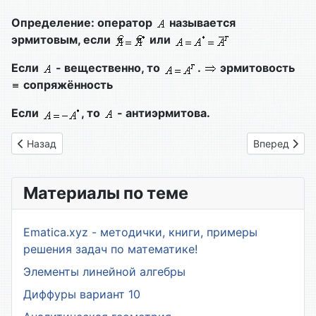
Определение: оператор
называется
эрмитовым, если
или
Если
- вещественно, то
.
эрмитовость
сопряжённость
Если
, то
- антиэрмитова.
Предыдущий: Лекция №11. Ядро и образ линейного оператор
Следующий: 
Назад
Вперед
Материалы по теме
Ematica.xyz - методички, книги, примеры
решения задач по математике!
Элементы линейной алгебры
Диффуры вариант 10