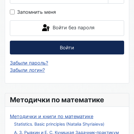
Показа
Запомнить меня
Войти без пароля
Войти
Забыли пароль?
Забыли логин?
Методички по математике
Методички и книги по математике
Statistics. Basic principles (Natalia Shyriaieva)
А. З. Рывкин и Е. С. Куницкая Задачник-практикум