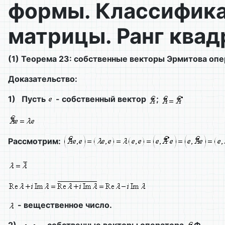
формы. Классифика
матрицы. Ранг ква
(1) Теорема 23: собственные векторы Эрмитова опе
Доказательство:
1)
Пусть
- собственный вектор
;
Рассмотрим:
- вещественное число.
2)
- собственные векторы оператора
Ф