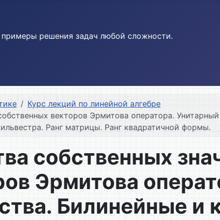
и примеры решения задач любой сложности.
тике
Курс лекций по линейной алгебре
собственных векторов Эрмитова оператора. Унитарный 
ильвестра. Ранг матрицы. Ранг квадратичной формы.
ва собственных зна
ров Эрмитова операт
йства. Билинейные и