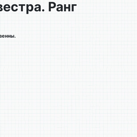
естра. Ранг
венны.