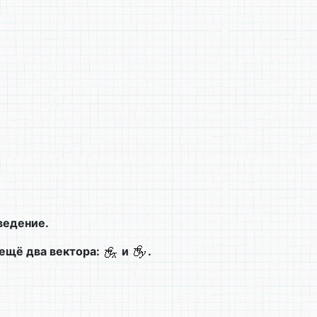
ведение.
 ещё два вектора:
и
.