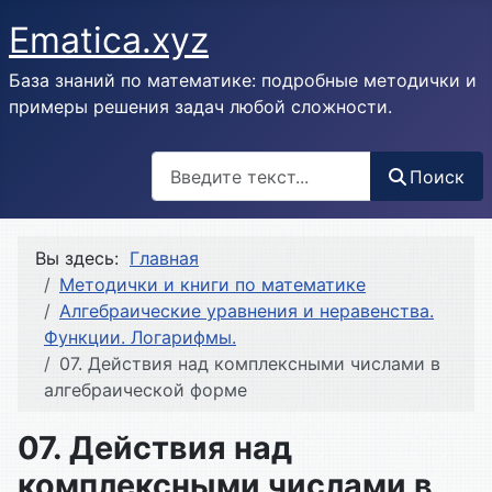
Ematica.xyz
База знаний по математике: подробные методички и
примеры решения задач любой сложности.
Поиск
Поиск
Вы здесь:
Главная
Методички и книги по математике
Алгебраические уравнения и неравенства.
Функции. Логарифмы.
07. Действия над комплексными числами в
алгебраической форме
07. Действия над
комплексными числами в