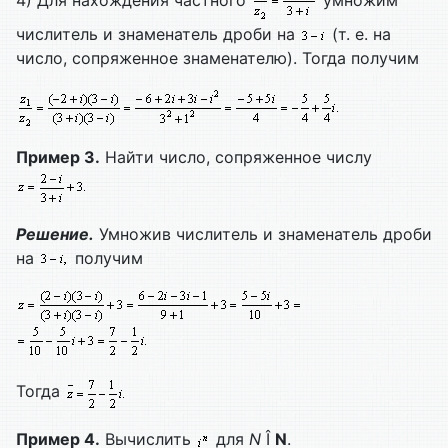
4) Для нахождения частного
умножим
числитель и знаменатель дроби на
(т. е. на
число, сопряженное знаменателю). Тогда получим
Пример 3.
Найти число, сопряженное числу
Решение.
Умножив числитель и знаменатель дроби
на
получим
Тогда
Пример 4.
Вычислить
для
N
Î
N
.