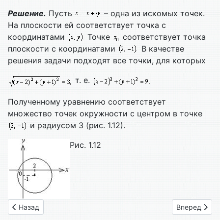
Решение.
Пусть
– одна из искомых точек.
На плоскости ей соответствует точка с
координатами
Точке
соответствует точка
плоскости с координатами
В качестве
решения задачи подходят все точки, для которых
т. е.
Полученному уравнению соответствует
множество точек окружности с центром в точке
и радиусом 3 (рис. 1.12).
Рис. 1.12
Предыдущий: 06. Понятие комплексного числа, алгебраичес
Следующий: 
Назад
Вперед