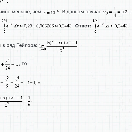
ичине меньше, чем
. В данном случае
:
.
Ответ:
.
 в ряд Тейлора:
.
, то
.