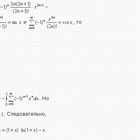
и
, то
. Но
. Следовательно,
.