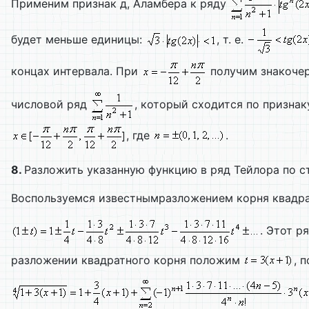
Применим признак д, Аламбера к ряду
будет меньше единицы:
, т. е.
концах интервала. При
получим знакоче
числовой ряд
, который сходится по призна
, где
.
8.
Разложить указанную функцию в ряд Тейлора по 
Воспользуемся известнымразложением корня квадра
. Этот р
разложении квадратного корня положим
, 