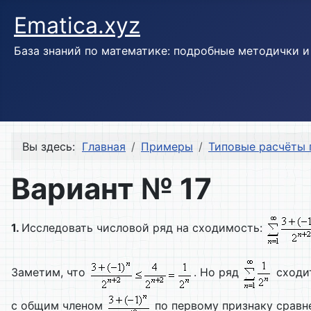
Ematica.xyz
База знаний по математике: подробные методички 
Вы здесь:
Главная
Примеры
Типовые расчёты 
Вариант № 17
1.
Исследовать числовой ряд на сходимость:
Заметим, что
. Но ряд
сходит
с общим членом
по первому признаку сравн