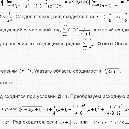
:
. Следовательно, ряд сходится при
редующийся числовой ряд
, который сход
ку сравнения со сходящимся рядом
.
Ответ:
Облас
степеням
. Указать область сходимости:
.
тного:
яд сходится при условии
. Преобразуем исходную 
получим:
. Ряд сходится, если
или