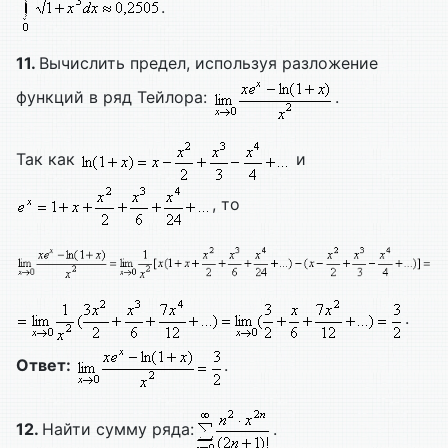
.
11.
Вычислить предел, используя разложение
функций в ряд Тейлора:
.
Так как
и
, то
.
Ответ:
.
12.
Найти сумму ряда:
.