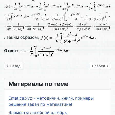
. Таким образом,
.
Ответ:
Предыдущий: Вариант № 15
Следующий: 
Назад
Вперед
Материалы по теме
Ematica.xyz - методички, книги, примеры
решения задач по математике!
Элементы линейной алгебры