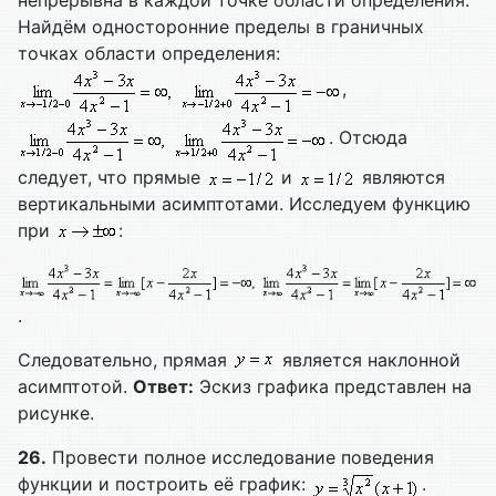
непрерывна в каждой точке области определения.
Найдём односторонние пределы в граничных
точках области определения:
,
. Отсюда
следует, что прямые
и
являются
вертикальными асимптотами. Исследуем функцию
при
:
.
Следовательно, прямая
является наклонной
асимптотой.
Ответ:
Эскиз графика представлен на
рисунке.
26.
Провести полное исследование поведения
функции и построить её график:
.