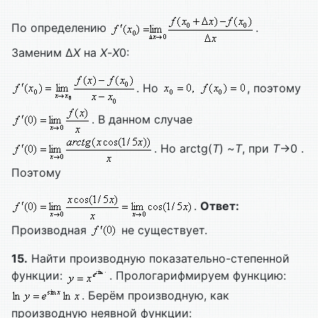
По определению
.
Заменим Δ
X
на
X
-
X
0:
. Но
, поэтому
. В данном случае
. Но arctg(
T
) ~
T
, при
T
→0 .
Поэтому
.
Ответ:
Производная
не существует.
15.
Найти производную показательно-степенной
функции:
. Прологарифмируем функцию:
. Берём производную, как
производную неявной функции: