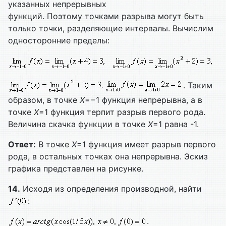
указанных непрерывных
функций. Поэтому точками разрыва могут быть
только точки, разделяющие интервалы. Вычислим
односторонние пределы:
. Таким
образом, в точке
X
=−1 функция непрерывна, а в
точке
X
=1 функция терпит разрыв первого рода.
Величина скачка функции в точке
X
=1 равна -1.
Ответ:
В точке
X
=1 функция имеет разрыв первого
рода, в остальных точках она непрерывна. Эскиз
графика представлен на рисунке.
14.
Исходя из определения производной, найти
:
.