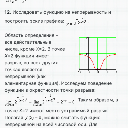
12.
Исследовать функцию на непрерывность и
построить эскиз графика:
.
Область определения –
все действительные
числа, кроме
X
=2. В точке
X
=2 функция имеет
разрыв, во всех других
точках является
непрерывной (как
элементарная функция). Исследуем поведение
функции в окрестности точки разрыва:
. Таким образом, в
точке
X
=2 имеют место устранимый разрыв.
Полагая
, можно считать функцию
непрерывной на всей числовой оси. Для