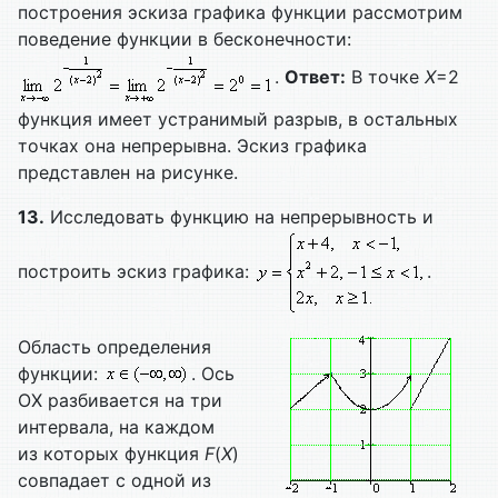
построения эскиза графика функции рассмотрим
поведение функции в бесконечности:
.
Ответ:
В точке
X
=2
функция имеет устранимый разрыв, в остальных
точках она непрерывна. Эскиз графика
представлен на рисунке.
13.
Исследовать функцию на непрерывность и
построить эскиз графика:
.
Область определения
функции:
. Ось
ОХ разбивается на три
интервала, на каждом
из которых функция
F
(
X
)
совпадает с одной из