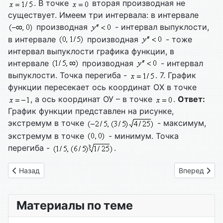
. В точке
вторая производная не
существует. Имеем три интервала: в интервале
производная
- интервал выпуклости,
в интервале
производная
- тоже
интервал выпуклости графика функции, в
интервале
производная
- интервал
выпуклости. Точка перегиба -
. 7. График
функции пересекает ось координат ОХ в точке
, а ось координат ОУ – в точке
.
Ответ:
График функции представлен на рисунке,
экстремум в точке
- максимум,
экстремум в точке
- минимум. Точка
перегиба -
.
Предыдущий: Вариант № 10
Следующий: 
Назад
Вперед
Материалы по теме