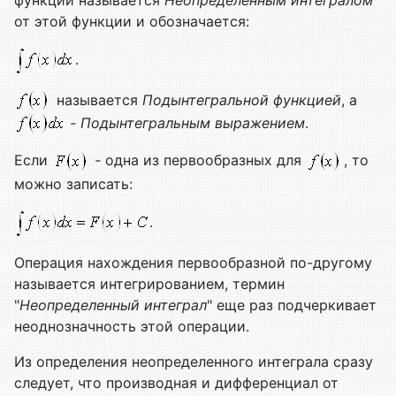
функции называется
Неопределенным интегралом
от этой функции и обозначается:
.
называется
Подынтегральной функцией
, а
‑
Подынтегральным выражением
.
Если
‑ одна из первообразных для
, то
можно записать:
.
Операция нахождения первообразной по-другому
называется интегрированием, термин
"
Неопределенный интеграл
" еще раз подчеркивает
неоднозначность этой операции.
Из определения неопределенного интеграла сразу
следует, что производная и дифференциал от