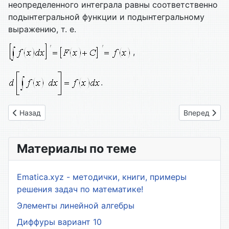
неопределенного интеграла равны соответственно
подынтегральной функции и подынтегральному
выражению, т. е.
,
.
Предыдущий: 19. Лекция 18. Условный экстремум. Глобаль
Следующий: 
Назад
Вперед
Материалы по теме
Ematica.xyz - методички, книги, примеры
решения задач по математике!
Элементы линейной алгебры
Диффуры вариант 10