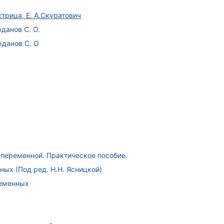
стрица, Е. А.Скуратович
данов С. О.
рданов С. О
переменной. Практическое пособие.
ых (Под ред. Н.Н. Ясницкой)
ременных