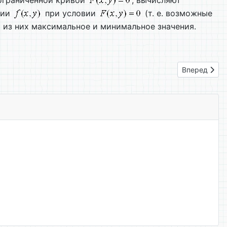
 ограниченной кривой
, вычисляют
ции
при условии
(т. е. возможные
 из них максимальное и минимальное значения.
Следующий: 
Вперед