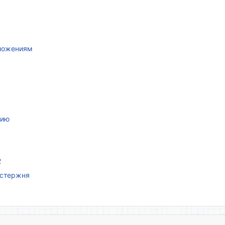
иложениям
нию
2
 стержня