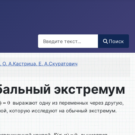
Поиск
Поиск
 О. А.Кастрица, Е. А.Скуратович
обальный экстремум
выражают одну из переменных через другую,
ой, которую исследуют на обычный экстремум.