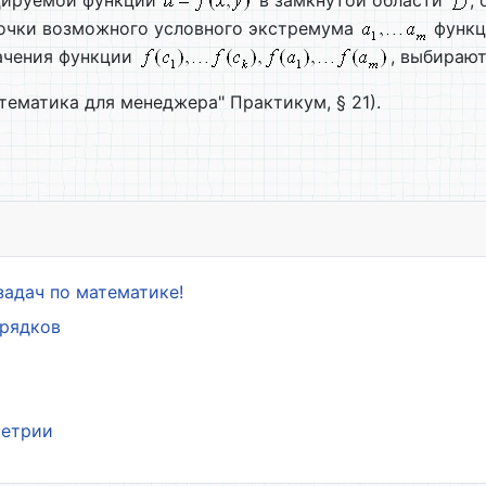
цируемой функции
в замкнутой области
,
точки возможного условного экстремума
функ
начения функции
, выбирают
атематика для менеджера" Практикум, § 21).
задач по математике!
орядков
метрии