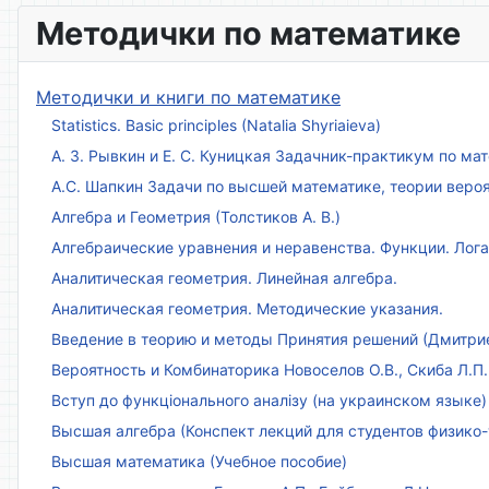
Методички по математике
Методички и книги по математике
Statistics. Basic principles (Natalia Shyriaieva)
А. З. Рывкин и Е. С. Куницкая Задачник-практикум по м
А.С. Шапкин Задачи по высшей математике, теории веро
Алгебра и Геометрия (Толстиков А. В.)
Алгебраические уравнения и неравенства. Функции. Лог
Аналитическая геометрия. Линейная алгебра.
Аналитическая геометрия. Методические указания.
Введение в теорию и методы Принятия решений (Дмитриен
Вероятность и Комбинаторика Новоселов О.В., Скиба Л.П.
Вступ до функціонального аналізу (на украинском языке)
Высшая алгебра (Конспект лекций для студентов физико-
Высшая математика (Учебное пособие)