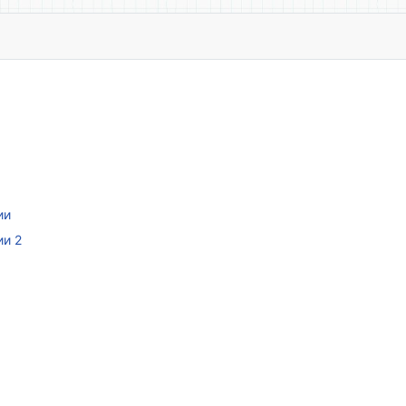
ии
ии 2