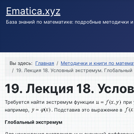
Ematica.xyz
База знаний по математике: подробные методички 
Вы здесь:
Главная
Методички и книги по матема
19. Лекция 18. Условный экстремум. Глобальны
19. Лекция 18. Усл
Требуется найти экстремум функции
при 
например,
. Подставив это выражение в
Глобальный экстремум