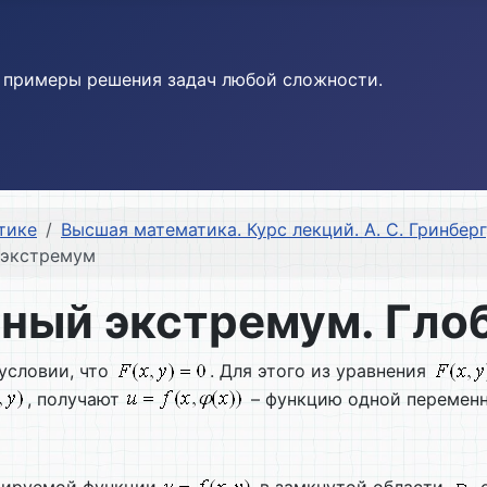
и примеры решения задач любой сложности.
тике
Высшая математика. Курс лекций. А. С. Гринберг,
й экстремум
овный экстремум. Гл
условии, что
. Для этого из уравнения
, получают
– функцию одной переменн