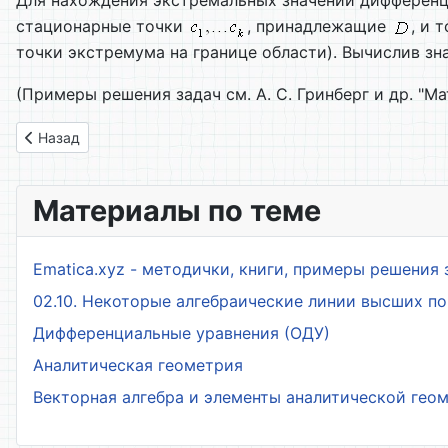
Для нахождения экстремальных значений дифферен
стационарные точки
, принадлежащие
, и 
точки экстремума на границе области). Вычислив з
(Примеры решения задач см. А. С. Гринберг и др. "М
Предыдущий: 18. Локальный экстремум
Назад
Материалы по теме
Ematica.xyz - методички, книги, примеры решения 
02.10. Некоторые алгебраические линии высших п
Дифференциальные уравнения (ОДУ)
Аналитическая геометрия
Векторная алгебра и элементы аналитической гео