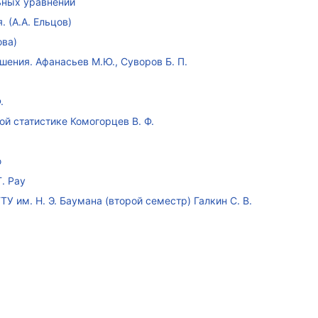
ных уравнений
 (А.А. Ельцов)
ова)
ения. Афанасьев М.Ю., Суворов Б. П.
.
ой статистике Комогорцев В. Ф.
ю
. Рау
У им. Н. Э. Баумана (второй семестр) Галкин С. В.