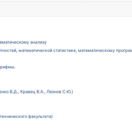
атематическому анализу
ятностей, математической статистике, математическому прогр
арифмы.
ко В.Д., Кравец В.А., Леонов С.Ю.)
технического факультета)