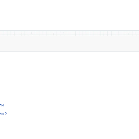
ии
ии 2