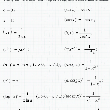
;
;
;
;
;
;
;
,
;
;
;
;
,
;
;