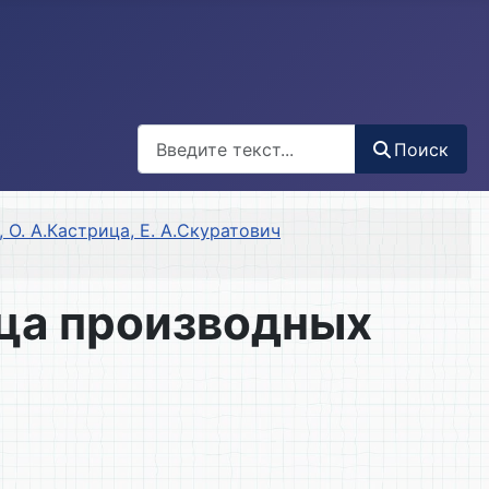
Поиск
Поиск
 О. А.Кастрица, Е. А.Скуратович
ца производных