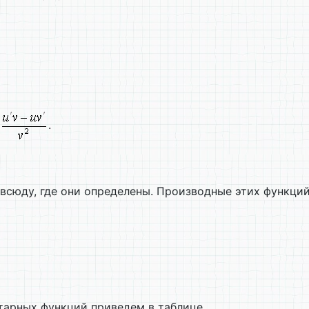
.
юду, где они определены. Производные этих функций м
тарных функций приведем в таблице.