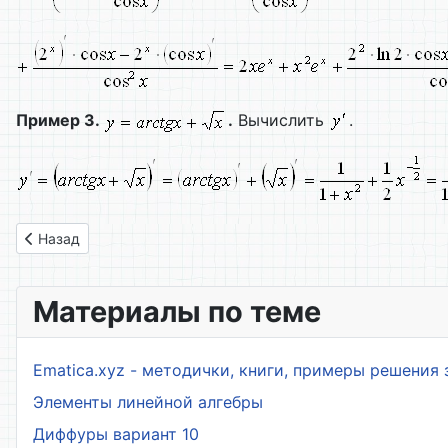
Пример 3.
.
Вычислить
.
Предыдущий: 01. Лекция 12. Дифференцируемые функции. 
Назад
Материалы по теме
Ematica.xyz - методички, книги, примеры решения 
Элементы линейной алгебры
Диффуры вариант 10