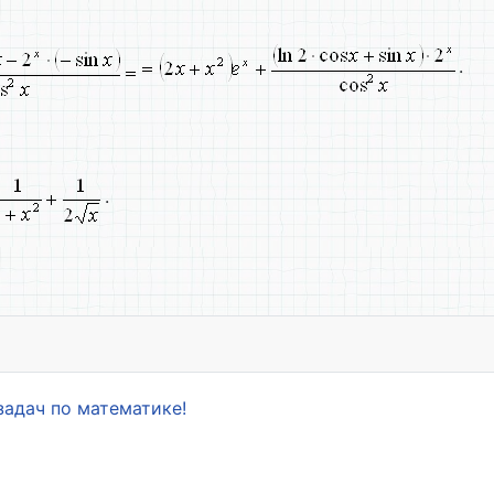
.
.
Основные понятия
задач по математике!