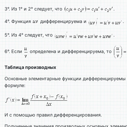
3°. Из 1° и 2° следует, что
.
4°. Функция
дифференцируема и
.
5°. Из 4° следует, что
.
6°. Если
определена и дифференцируема, то
Таблица производных
Основные элементарные функции дифференцируемы вс
формуле:
И с помощью правил дифференцирования.
Полученные значения производных основных элемен