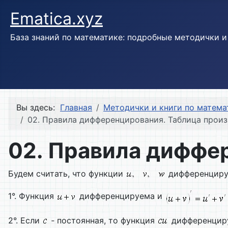
Ematica.xyz
База знаний по математике: подробные методички 
Вы здесь:
Главная
Методички и книги по матема
02. Правила дифференцирования. Таблица прои
02. Правила диффе
Будем считать, что функции
дифференцируе
1°. Функция
дифференцируема и
2°. Если
‑ постоянная, то функция
дифференцир