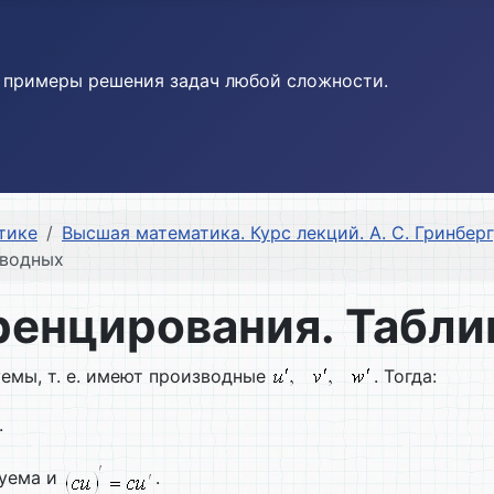
и примеры решения задач любой сложности.
тике
Высшая математика. Курс лекций. А. С. Гринберг,
зводных
ренцирования. Табли
мы, т. е. имеют производные
. Тогда:
.
уема и
.