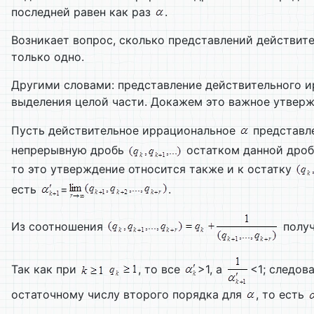
последней равен как раз
.
Возникает вопрос, сколько представлений действит
только одно.
Другими словами: представление действительного 
выделения целой части. Докажем это важное утверж
Пусть действительное иррациональное
представл
непрерывную дробь
остатком данной дроби
то это утверждение относится также и к остатку
есть
=
.
Из соотношения
полу
Так как при
, то все
>1, а
<1; следов
остаточному числу второго порядка для
, то есть