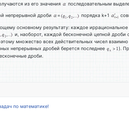
лучаются из его значения
последовательным выделен
ной непрерывной дроби
=
порядка k+1
сов
ующему основному результату: каждое иррациональное
и, наоборот, каждой бесконечной цепной дроби 
Поэтому множество всех действительных чисел взаимно
ечных непрерывных дробей берется последнее
). П
есконечные дроби.
ных дробей
задач по математике!