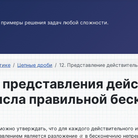
и примеры решения задач любой сложности.
тике
Цепные дроби
12. Представление действител
 представления дей
исла правильной бес
 можно утверждать, что для каждого действительного
тавлением является разложение
в бесконечную непре