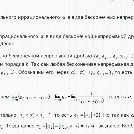
ельного иррационального
в виде бесконечных непре
иррационального
в виде бесконечной непрерывной др
дение.
ено бесконечной непрерывной дробью
 порядка k. Так как любая бесконечная непрерывная д
. Обозначим его через
,
=
, то есть
чаем
, то есть
ательно,
, то есть
(2). Но так как
. Тогда далее
, а
и так далее. Воо