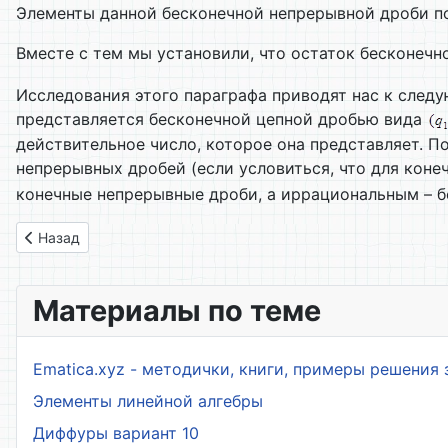
Элементы данной бесконечной непрерывной дроби по
Вместе с тем мы установили, что остаток бесконеч
Исследования этого параграфа приводят нас к след
представляется бесконечной цепной дробью вида
действительное число, которое она представляет. 
непрерывных дробей (если условиться, что для кон
конечные непрерывные дроби, а иррациональным – б
Предыдущий: 04. Сходимость правильных бесконечных цеп
Назад
Материалы по теме
Ematica.xyz - методички, книги, примеры решения 
Элементы линейной алгебры
Диффуры вариант 10