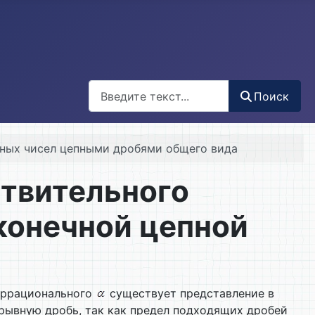
Поиск
Поиск
ьных чисел цепными дробями общего вида
ствительного
конечной цепной
 иррационального
существует представление в
рывную дробь, так как предел подходящих дробей