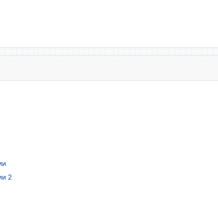
ии
ии 2