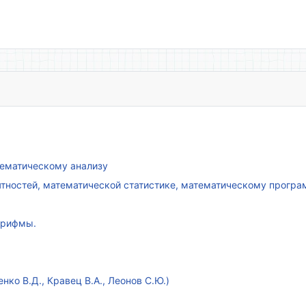
атематическому анализу
ятностей, математической статистике, математическому прогр
арифмы.
ко В.Д., Кравец В.А., Леонов С.Ю.)