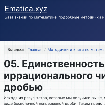
Ematica.xyz
База знаний по математике: подробные методички 
Вы здесь:
Главная
Методички и книги по матема
05. Единственность
иррационального ч
дробью
Исходя из результатов, которые мы получили выше,
виде бесконечной непрерывной дроби. Таким предс