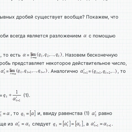
рывных дробей существует вообще? Покажем, что
оби всегда является разложением
с помощью
, то есть
=
. Назовем бесконечную
робь представляет некоторое действительное число,
=
. Аналогично
=
, то
=
(1).
, то
и, ввиду равенства (1)
равно
бще из
следует
, а
.