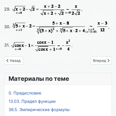
29.
,
30.
,
31.
.
Предыдущий: 6.2. Вычисление пределов функций, содержа
Следующий: 
Назад
Вперед
Материалы по теме
0. Предисловие
13.03. Предел функции
36.5. Эмпирические формулы