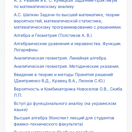
А. З. Рывкин и Е. С. Куницкая Задачник-практикум
по математическому анализу
А.С. Шапкин Задачи по высшей математике, теории
вероятностей, математической статистике,
математическому программированию с решениями.
Алгебра и Геометрия (Толстиков А. В.)
Алгебраические уравнения и неравенства. Функции.
Логарифмы.
Аналитическая геометрия. Линейная алгебра.
Аналитическая геометрия. Методические указания.
Введение в теорию и методы Принятия решений
(Дмитриенко В.Д., Кравец В.А., Леонов С.Ю.)
Вероятность и Комбинаторика Новоселов О.В., Скиба
Л.П.
Вступ до функціонального аналізу (на украинском
языке)
Высшая алгебра (Конспект лекций для студентов
физико-технического факультета)