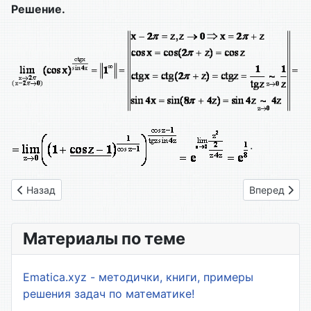
Решение.
.
Предыдущий: 6.3. Вычисление пределов функций с использ
Следующий: 
Назад
Вперед
Материалы по теме
Ematica.xyz - методички, книги, примеры
решения задач по математике!