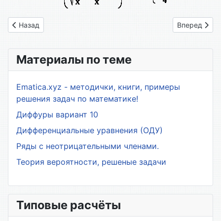
Предыдущий: 6.1. Вычисление предела дробно-рационально
Следующий: 
Назад
Вперед
Материалы по теме
Ematica.xyz - методички, книги, примеры
решения задач по математике!
Диффуры вариант 10
Дифференциальные уравнения (ОДУ)
Ряды с неотрицательными членами.
Теория вероятности, решеные задачи
Типовые расчёты