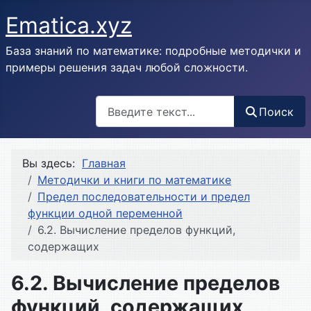
Ematica.xyz
База знаний по математике: подробные методички и
примеры решения задач любой сложности.
Поиск
Поиск
Вы здесь:
Главная
Методички и книги по математике
Предел последовательности и предел
функции одной переменной
6.2. Вычисление пределов функций,
содержащих
6.2. Вычисление пределов
функций, содержащих