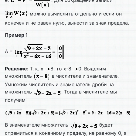
е.
. Для сокращения записи
можно вычислить отдельно и если он
конечен и не равен нулю, вынести за знак предела.
Пример 1
A =
Решение:
Т. к. х
8, то х-8
0. Выделим
множитель
в числителе и знаменателе.
Умножим числитель и знаменатель дроби на
множитель
. Тогда в числителе мы
получим
В знаменателе множитель
будет
стремиться к конечному пределу, не равному 0, а