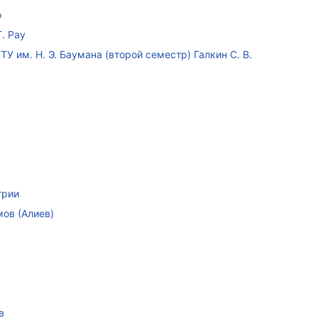
ю
. Рау
У им. Н. Э. Баумана (второй семестр) Галкин С. В.
трии
мов (Алиев)
в