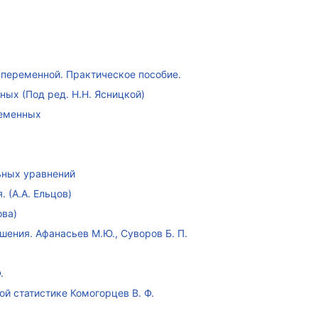
переменной. Практическое пособие.
ых (Под ред. Н.Н. Ясницкой)
ременных
ных уравнений
 (А.А. Ельцов)
ова)
ения. Афанасьев М.Ю., Суворов Б. П.
.
ой статистике Комогорцев В. Ф.