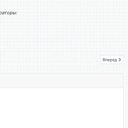
раторы:
Следующий: 
Вперед