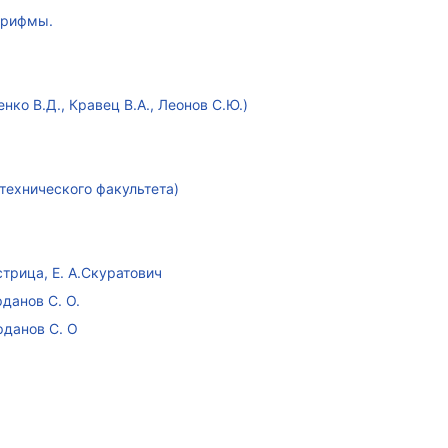
арифмы.
ко В.Д., Кравец В.А., Леонов С.Ю.)
технического факультета)
стрица, Е. А.Скуратович
данов С. О.
рданов С. О