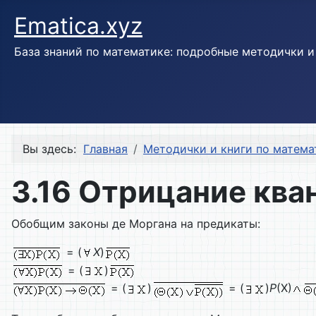
Ematica.xyz
База знаний по математике: подробные методички 
Вы здесь:
Главная
Методички и книги по матема
3.16 Отрицание ква
Обобщим законы де Моргана на предикаты:
= (
Х
)
= (
)
= (
)
= (
)
Р
(Х)