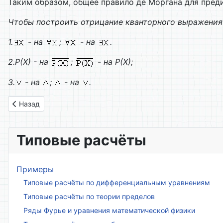
Таким образом, общее правило де Моргана для преди
Чтобы построить отрицание кванторного выражения 
1.
- на
;
- на
.
2.
Р(Х)
- на
;
- на Р(Х);
3.
- на
;
- на
.
Предыдущий: 3.15.2 Смешанные кванторы
Назад
Типовые расчёты
Примеры
Типовые расчёты по дифференциальным уравнениям
Типовые расчёты по теории пределов
Ряды Фурье и уравнения математической физики