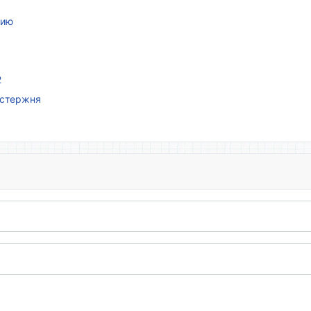
нию
2
 стержня