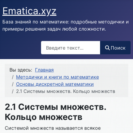
Ematica.xyz
База знаний по математике: подробные методички и
примеры решения задач любой сложности.
Поиск
Поиск
Вы здесь:
Главная
Методички и книги по математике
Основы дискретной математики
2.1 Системы множеств. Кольцо множеств
2.1 Системы множеств.
Кольцо множеств
Системой множеств называется всякое