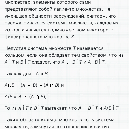
множество, элементы которого сами
представляют собой какие-то множества. Не
уменьшая общности рассуждений, считаем, что
рассматриваются системы множеств, каждое из
которых является подмножеством некоторого
фиксированного множества
Х
.
Непустая система множеств
Т
называется
кольцом, если она обладает тем свойством, что из
А
Î
Т
и
В
Î
Т
следует, что
А
В
Î
Т
и
А
В
Î
Т
.
Так как для "
А
и
В
:
А
В
= (
А
В
)
(
А
В
) и
А
/
В
=
А
(
А
В
),
То из
А
Î
Т
и
В
Î
Т
вытекает, что
А
В
Î
Т
и
А
\
В
Î
Т
.
Таким образом кольцо множеств есть система
множеств, замк­нутая по отношению к взятию