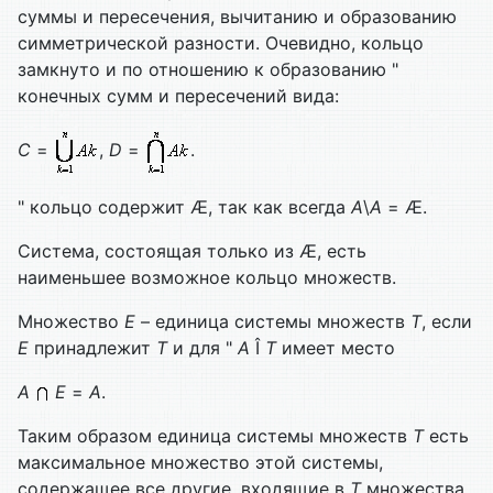
суммы и пересечения, вычитанию и образованию
симметрической разности. Очевидно, кольцо
замкнуто и по отношению к образованию "
конечных сумм и пересечений вида:
С
=
,
D
=
.
" кольцо содержит Æ, так как всегда
А
\
А
= Æ.
Система, состоящая только из Æ, есть
наименьшее возможное кольцо множеств.
Множество
Е
– единица системы множеств
Т
, если
Е
принад­лежит
Т
и для "
А
Î
Т
имеет место
А
Е
=
А
.
Таким образом единица системы множеств
Т
есть
максимальное множество этой системы,
содержащее все другие, входящие в
Т
множества.