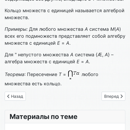
Кольцо множеств с единицей называется алгеброй
множеств.
Примеры:
Для любого множества
А
система
М
(
А
)
всех его подмножеств представляет собой алгебру
множеств с единицей
Е
=
А
.
Для " непустого множества
А
система {Æ,
А
} –
алгебра мно­жеств с единицей
Е
=
А
.
Теорема
: Пересечение
Т
=
любого
множества есть кольцо.
Предыдущий: 1.23 Понятие мощности множества
Следующий: 
Назад
Вперед
Материалы по теме