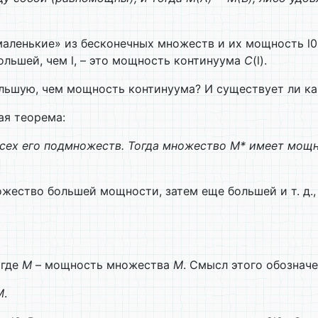
аленькие» из бесконечных множеств и их мощность l0
льшей, чем l, – это мощность континуума
С
(l).
ьшую, чем мощность континуума? И существует ли ка
ая теорема:
ех его подмножеств. Тогда множество М* имеет мощн
ество большей мощности, затем еще большей и т. д.,
 где
M
– мощность множества
М
. Смысл этого обознач
M
.