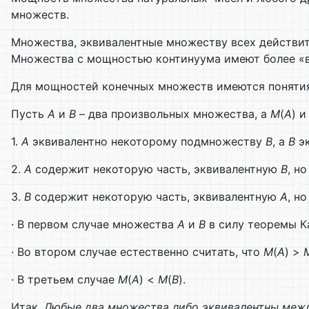
множеств.
Множества, эквивалентные множеству всех действите
Множества с мощностью континуума имеют более «в
Для мощностей конечных множеств имеются понятия 
Пусть
А
и
В
– два произвольных множества, а
M
(
А
) 
1.
А
эквивалентно некоторому подмножеству
В
, а
В
эк
2.
А
содержит некоторую часть, эквивалентную
В
, н
3.
В
содержит некоторую часть, эквивалентную
А
, н
· В первом случае множества
А
и
В
в силу теоремы Ка
· Во втором случае естественно считать, что
M
(
А
) >
· В третьем случае
M
(
А
) <
M
(
В
).
Итак,
Любые два множества либо эквивалентны межд