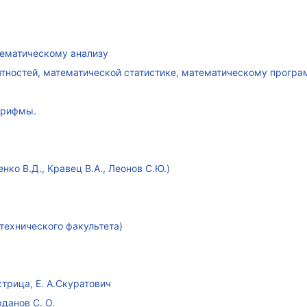
атематическому анализу
ятностей, математической статистике, математическому прогр
арифмы.
ко В.Д., Кравец В.А., Леонов С.Ю.)
технического факультета)
стрица, Е. А.Скуратович
данов С. О.