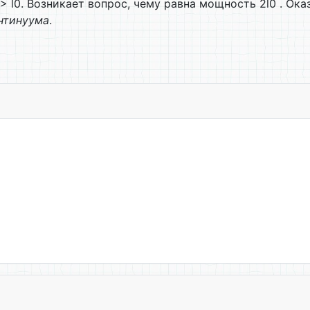
> l0. Возникает вопрос, чему равна мощность 2l0 . Ока
нтинуума
.