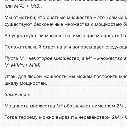
или
M
(А)
<
M
(В).
Мы отметили, что счетные множества – это «самые м
существуют бесконечные множества с мощностью бо
А существуют ли множества, имеющие мощность бол
Положительный ответ на эти вопросы дает следующ
Пусть М – некоторое множество, а М*
–
множество вс
М:
M
(М*)
>
M
(М).
Итак, для любой мощности мы можем построить множ
шкалу мощностей.
Замечание:
Мощность множества
М*
обозначают символом 2
M
,
Тогда теорему можно выразить неравенством 2
M
>