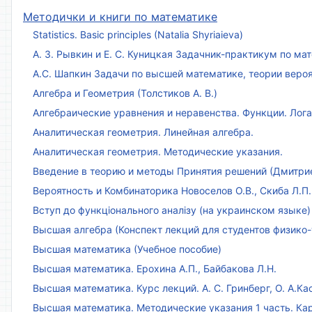
Методички и книги по математике
Statistics. Basic principles (Natalia Shyriaieva)
А. З. Рывкин и Е. С. Куницкая Задачник-практикум по м
А.С. Шапкин Задачи по высшей математике, теории веро
Алгебра и Геометрия (Толстиков А. В.)
Алгебраические уравнения и неравенства. Функции. Лог
Аналитическая геометрия. Линейная алгебра.
Аналитическая геометрия. Методические указания.
Введение в теорию и методы Принятия решений (Дмитриен
Вероятность и Комбинаторика Новоселов О.В., Скиба Л.П.
Вступ до функціонального аналізу (на украинском языке)
Высшая алгебра (Конспект лекций для студентов физико-
Высшая математика (Учебное пособие)
Высшая математика. Ерохина А.П., Байбакова Л.Н.
Высшая математика. Курс лекций. А. С. Гринберг, О. А.Ка
Высшая математика. Методические указания 1 часть. Кар