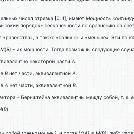
льных чи­сел отрезка [0; 1], имеют
Мощность контину
ысокий порядок» бесконечности по сравнению со сче
«равен­ства», а также «больше» и «меньше». Эти поня
и
M
(
В
) – их мощности. Тогда возможны следующие случа
вивалентно некоторой части
А
.
о в
В
нет части, эквивалентной
А
.
о в
А
нет части, эквивалентной
В
.
нтора – Бернштейна эквивалентны между собой, т. е.
M
(
В
).
у собой (равномощны), и тогда
M
(А) =
M
(В), либо уд