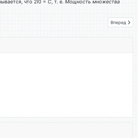
зывается, что 2l0 =
С
, т. е.
Мощность множества
Следующий: 
Вперед