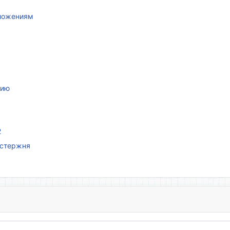
иложениям
нию
2
 стержня