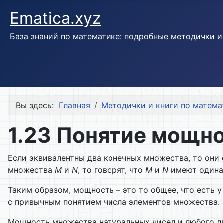
Ematica.xyz
База знаний по математике: подробные методички 
Вы здесь:
Главная
Методички и книги по матема
1.23 Понятие мощн
Если эквивалентны два конечных множества, то они 
множества
M
и
N
, то говорят, что
M
и
N
имеют один
Таким образом, мощность – это то общее, что есть
с привычным понятием числа элементов множества.
Мощность множества натуральных чисел и любого др