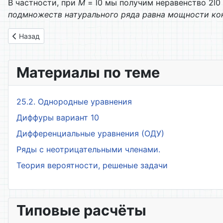
В частности, при
M
= l0 мы получим неравенство 2l0 
подмножеств натурального ряда равна мощности ко
Предыдущий: 1.22 Теорема Кантора – Бернштейна
Назад
Материалы по теме
25.2. Однородные уравнения
Диффуры вариант 10
Дифференциальные уравнения (ОДУ)
Ряды с неотрицательными членами.
Теория вероятности, решеные задачи
Типовые расчёты