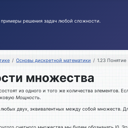
и примеры решения задач любой сложности.
тике
Основы дискретной математики
1.23 Поняти
ости множества
состоят из одного и того же количества элементов. Е
аковую
Мощность
.
 у любых двух, эквивалентных между собой множеств. 
угого счетного множества мы будем обозначать l0. Э