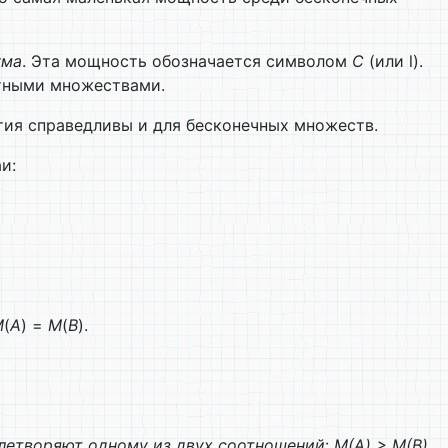
ума
. Эта мощность обоз­начается символом
С
(или l).
тными множествами.
тия справедливы и для бесконечных множеств.
и:
M
(
А
) =
M
(
В
).
овлетворяют одному из двух соотношений
:
M
(А)
>
M
(В)