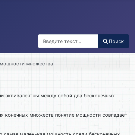
Поиск
Поиск
е мощности множества
сли эквивалентны между собой два бесконечных
Для конечных множеств понятие мощности совпадает
то самая маленькая мощность среди бесконечных