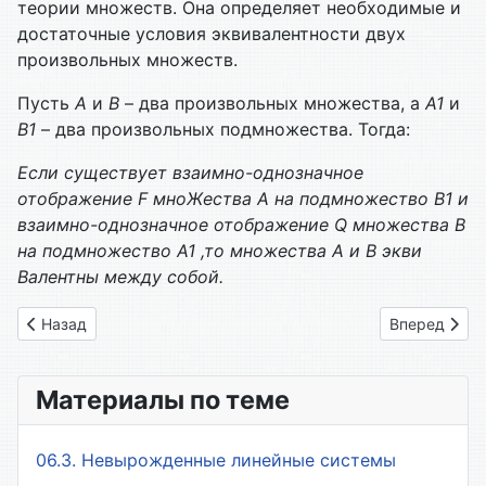
теории мно­жеств. Она определяет необходимые и
достаточные условия эквива­лентности двух
произвольных множеств.
Пусть
А
и
В
– два произвольных множества, а
А1
и
В1
– два произвольных подмножества. Тогда:
Если существует взаимно-однозначное
отображение
F
мно
Жества А на подмножество В1 и
взаимно-однозначное отображение
Q
множества В
на подмножество А1 ,то множества А и В экви
Валентны между собой.
Предыдущий: 1.21 Несчетные множества
Следующий: 
Назад
Вперед
Материалы по теме
06.3. Невырожденные линейные системы