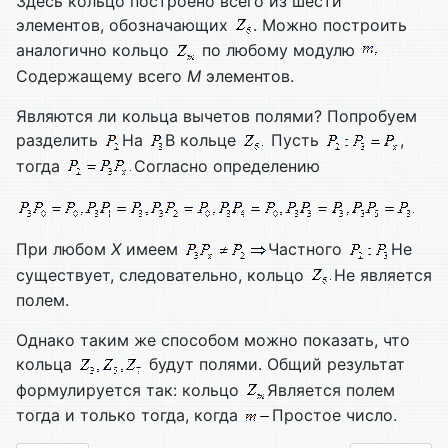
Здесь кольцо построено всего из шести
элементов, обозначающих
. Можно построить
аналогично кольцо
по любому модулю
Содержащему всего
M
элементов.
Являются ли кольца вычетов полями? Попробуем
разделить
На
В кольце
Пусть
,
тогда
Согласно определению
При любом
X
имеем
Частного
Не
существует, следовательно, кольцо
Не является
полем.
Однако таким же способом можно показать, что
кольца
будут полями. Общий результат
формулируется так: кольцо
Является полем
тогда и только тогда, когда
Простое число.