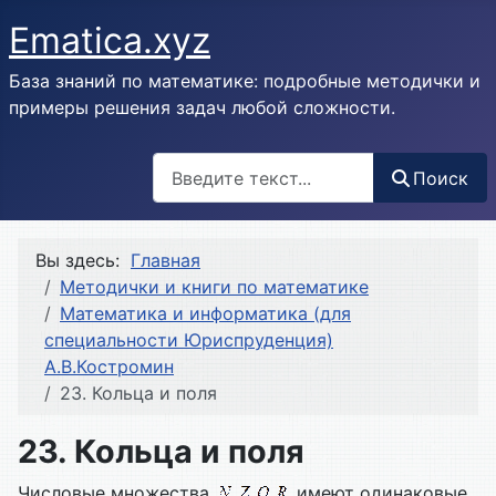
Ematica.xyz
База знаний по математике: подробные методички и
примеры решения задач любой сложности.
Поиск
Поиск
Вы здесь:
Главная
Методички и книги по математике
Математика и информатика (для
специальности Юриспруденция)
А.В.Костромин
23. Кольца и поля
23. Кольца и поля
Числовые множества
имеют одинаковые