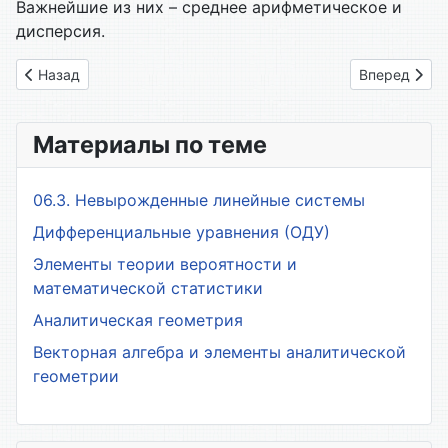
Важнейшие из них – среднее арифметическое и
дисперсия.
Предыдущий: 01. Натуральные, целые и рациональные числ
Следующий: 
Назад
Вперед
Материалы по теме
06.3. Невырожденные линейные системы
Дифференциальные уравнения (ОДУ)
Элементы теории вероятности и
математической статистики
Аналитическая геометрия
Векторная алгебра и элементы аналитической
геометрии