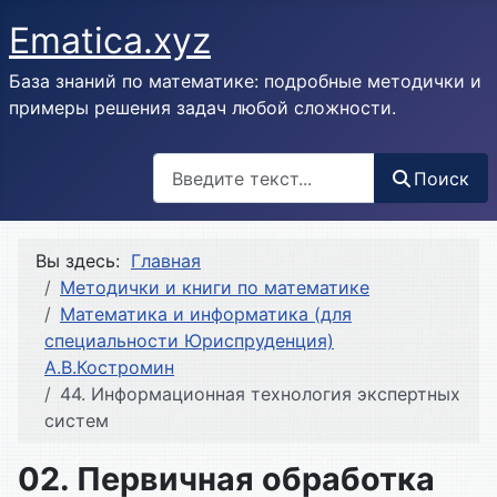
Ematica.xyz
База знаний по математике: подробные методички и
примеры решения задач любой сложности.
Поиск
Поиск
Вы здесь:
Главная
Методички и книги по математике
Математика и информатика (для
специальности Юриспруденция)
А.В.Костромин
44. Информационная технология экспертных
систем
02. Первичная обработка