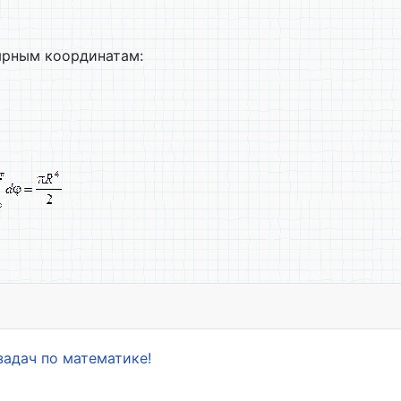
ярным координатам:
го рода
задач по математике!