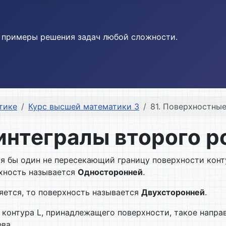
и примеры решения задач любой сложности.
тике
Курс высшей математики 3
81. Поверхностны
интегралы второго р
отя бы один не пересекающий границу поверхности конт
рхность называется
Односторонней
.
яется, то поверхность называется
Двухсторонней
.
контура L, принадлежащего поверхности, такое напра
ва.