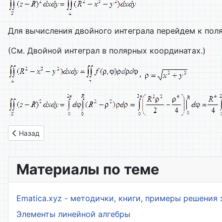
Для вычисления двойного интеграла перейдем к пол
(См. Двойной интеграл в полярных координатах.)
,
Предыдущий: 80. Свойства поверхностного интеграла перво
Назад
Материалы по теме
Ematica.xyz - методички, книги, примеры решения 
Элементы линейной алгебры