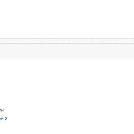
ии
ии 2