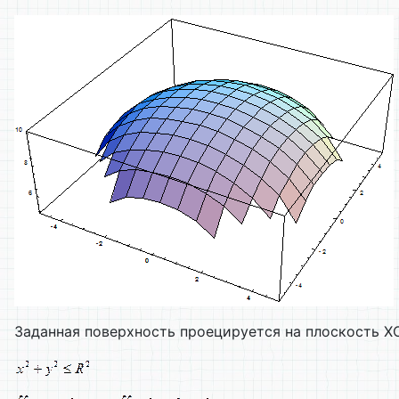
Заданная поверхность проецируется на плоскость XO