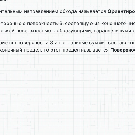
ительным направлением обхода называется
Ориентиро
тороннюю поверхность S, состоящую из конечного чис
рической поверхностью с образующими, параллельными 
биения поверхности S интегральные суммы, составлен
конечный предел, то этот предел называется
Поверхно