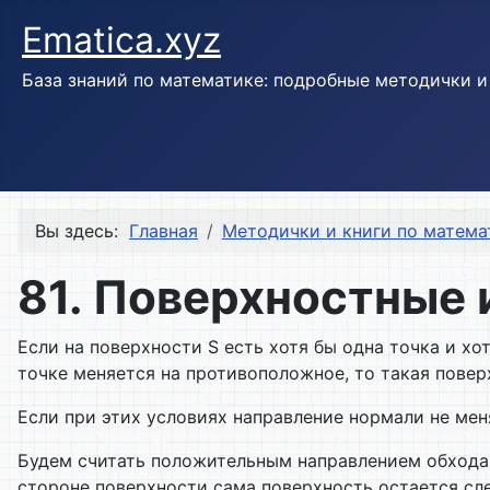
Ematica.xyz
База знаний по математике: подробные методички 
Вы здесь:
Главная
Методички и книги по матема
81. Поверхностные 
Если на поверхности S есть хотя бы одна точка и х
точке меняется на противоположное, то такая пове
Если при этих условиях направление нормали не мен
Будем считать положительным направлением обхода 
стороне поверхности сама поверхность остается сле