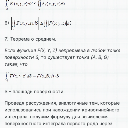
6)
7) Теорема о среднем.
Если функция
F
(
X
,
Y
,
Z
) непрерывна в любой точке
поверхности
S
, то существует точка (
A
,
B
,
G
)
такая, что
S – площадь поверхности.
Проведя рассуждения, аналогичные тем, которые
использовались при нахождении криволинейного
интеграла, получим формулу для вычисления
поверхностного интеграла первого рода через