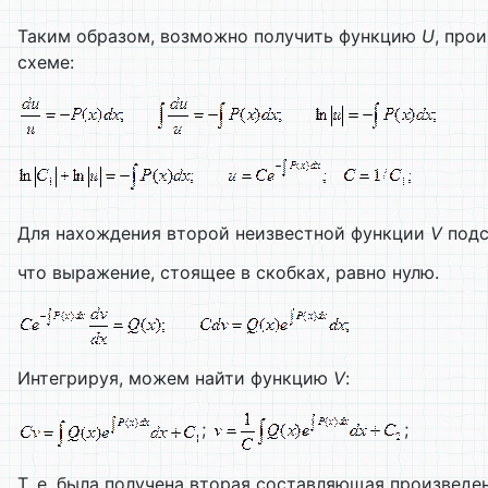
Таким образом, возможно получить функцию
U
, про
схеме:
Для нахождения второй неизвестной функции
V
подс
что выражение, стоящее в скобках, равно нулю.
Интегрируя, можем найти функцию
V
:
;
;
Т. е. была получена вторая составляющая произвед