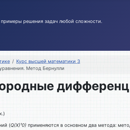
и примеры решения задач любой сложности.
тике
Курс высшей математики 3
уравнения. Метод Бернулли
нородные дифференц
.)
ий (
Q
(
X
)
¹
0)
применяются в основном два метода: мето