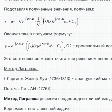
Подставляя полученные значения, получаем:
Окончательно получаем формулу:
, С2 - произвольный ко
Это соотношение может считаться решением неодно
Метод Лагранжа.
( Ларганж Жозеф Луи (1736-1813) - французский мате
Поч. чл. Пет. АН (1776)).
Метод Лагранжа
решения неоднородных линейных д
Вернемся к поставленной задаче: