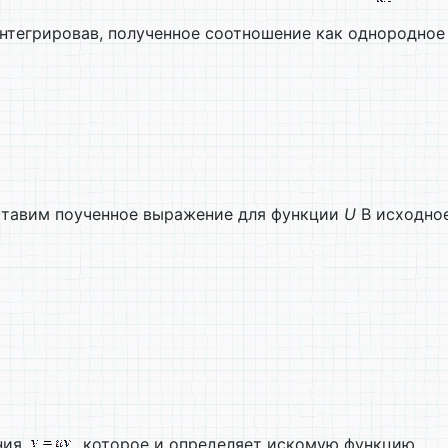
интегрировав, полученное соотношение как однородно
тавим поученное выражение для функции
U
В исходно
ения
, которое и определяет искомую функцию.