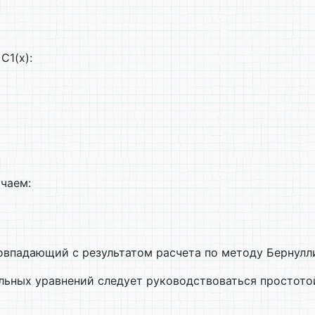
С1(х):
учаем:
овпадающий с результатом расчета по методу Бернулл
ьных уравнений следует руководствоваться простото