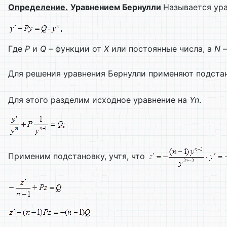
Определение.
Уравнением Бернулли
Называется ур
Где
P
и
Q
– функции от
Х
или постоянные числа, а
N
–
Для решения уравнения Бернулли применяют подст
Для этого разделим исходное уравнение на
Yn
.
Применим подстановку, учтя, что