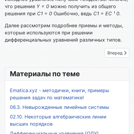
что решение
Y
= 0
можно получить из общего
решения при
С1 = 0
Ошибочно, ведь
C
1
=
EC
¹
0.
Далее рассмотрим подробнее приемы и методы,
которые используются при решении
дифференциальных уравнений различных типов.
Следующий: 
Вперед
Материалы по теме
Ematica.xyz - методички, книги, примеры
решения задач по математике!
06.3. Невырожденные линейные системы
02.10. Некоторые алгебраические линии
высших порядков
Дифференциальные уравнения (ОДУ)