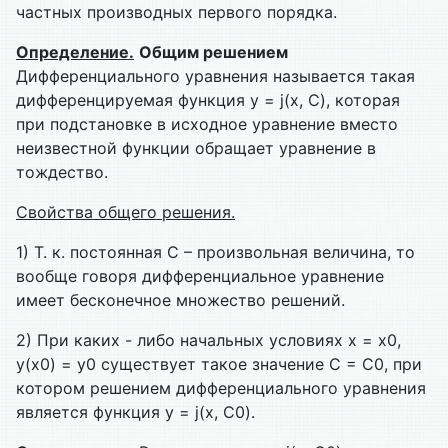
частных производных первого порядка.
Определение.
Общим решением
Дифференциального уравнения называется такая
дифференцируемая функция y = j(x, C), которая
при подстановке в исходное уравнение вместо
неизвестной функции обращает уравнение в
тождество.
Свойства общего решения.
1) Т. к. постоянная С – произвольная величина, то
вообще говоря дифференциальное уравнение
имеет бесконечное множество решений.
2) При каких - либо начальных условиях х = х0,
у(х0) = у0 существует такое значение С = С0, при
котором решением дифференциального уравнения
является функция у = j(х, С0).