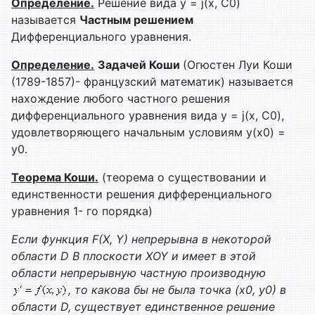
Определение.
Решение вида у = j(х, С0)
называется
Частным решением
Дифференциального уравнения.
Определение.
Задачей Коши
(Огюстен Луи Коши
(1789-1857)- французский математик) называется
нахождение любого частного решения
дифференциального уравнения вида у = j(х, С0),
удовлетворяющего начальным условиям у(х0) =
у0.
Теорема Коши.
(теорема о существовании и
единственности решения дифференциального
уравнения 1- го порядка)
Если функция
F
(
X
,
Y
) непрерывна в некоторой
области
D
В плоскости
XOY
и имеет в этой
области непрерывную частную производную
, то какова бы не была точка (х0, у0) в
области
D
, существует единственное решение