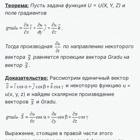
Теорема:
Пусть задана функция
U =
U(
X,
Y,
Z) и
поле градиентов
.
Тогда производная
по направлению некоторого
вектора
равняется проекции вектора
Gradu на
вектор
.
Доказательство:
Рассмотрим единичный вектор
и некоторую функцию u =
u(x, y, z) и найдем скалярное произведение
векторов
и
Gradu
.
Выражение, стоящее в правой части этого