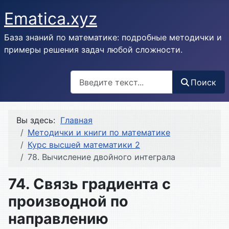
Ematica.xyz
База знаний по математике: подробные методички и
примеры решения задач любой сложности.
Поиск
Поиск
Вы здесь:
Главная
Методички и книги по математике
Курс высшей математики 2
78. Вычисление двойного интеграла
74. Связь градиента с
производной по
направлению