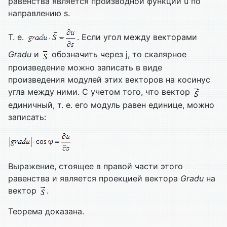
равенства является производной функции u по
направлению s.
Т. е.
. Если угол между векторами
Gradu
и
обозначить через j, то скалярное
произведение можно записать в виде
произведения модулей этих векторов на косинус
угла между ними. С учетом того, что вектор
единичный, т. е. его модуль равен единице, можно
записать:
Выражение, стоящее в правой части этого
равенства и является проекцией вектора
Gradu
на
вектор
.
Теорема доказана.