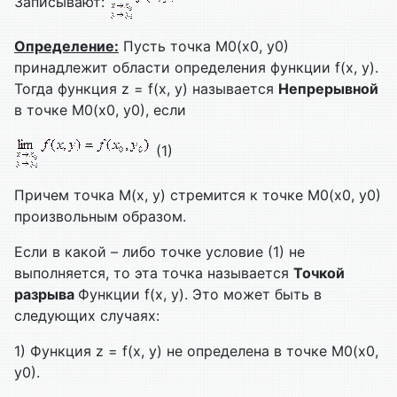
Записывают:
Определение:
Пусть точка М0(х0, у0)
принадлежит области определения функции f(x, y).
Тогда функция z = f(x, y) называется
Непрерывной
в точке М0(х0, у0), если
(1)
Причем точка М(х, у) стремится к точке М0(х0, у0)
произвольным образом.
Если в какой – либо точке условие (1) не
выполняется, то эта точка называется
Точкой
разрыва
Функции f(x, y). Это может быть в
следующих случаях:
1) Функция z = f(x, y) не определена в точке М0(х0,
у0).