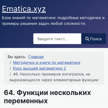
Ematica.xyz
База знаний по математике: подробные методички и
примеры решения задач любой сложности.
Поиск
Поиск
Вы здесь:
Главная
Методички и книги по математике
Курс высшей математики 2
46. Несколько примеров интегралов, не
выражающихся через элементарные функции
64. Функции нескольких
переменных