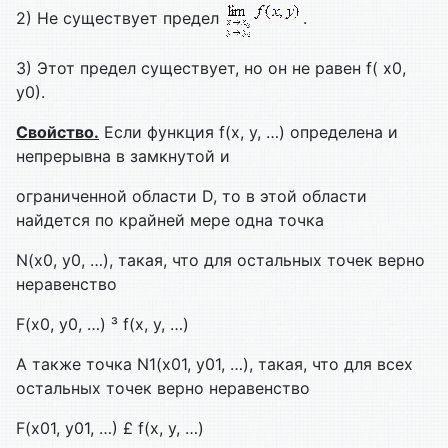
2) Не существует предел
.
3) Этот предел существует, но он не равен f( x0,
y0).
Свойство.
Если функция f(x, y, …) определена и
непрерывна в замкнутой и
ограниченной области D, то в этой области
найдется по крайней мере одна точка
N(x0, y0, …), такая, что для остальных точек верно
неравенство
F(x0, y0, …) ³ f(x, y, …)
А также точка N1(x01, y01, …), такая, что для всех
остальных точек верно неравенство
F(x01, y01, …) £ f(x, y, …)