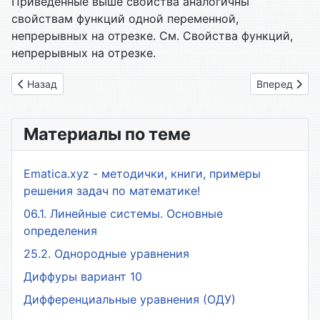
Приведенные выше свойства аналогичны
свойствам функций одной переменной,
непрерывных на отрезке. См. Свойства функций,
непрерывных на отрезке.
Предыдущий: 63. Площадь поверхности тела вращения
Следующий: 
Назад
Вперед
Материалы по теме
Ematica.xyz - методички, книги, примеры
решения задач по математике!
06.1. Линейные системы. Основные
определения
25.2. Однородные уравнения
Диффуры вариант 10
Дифференциальные уравнения (ОДУ)