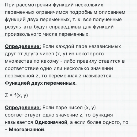
При рассмотрении функций нескольких
переменных ограничимся подробным описанием
функций двух переменных, т. к. все полученные
результаты будут справедливы для функций
произвольного числа переменных.
Определение:
Если каждой паре независимых
друг от друга чисел (х, у) из некоторого
множества по какому - либо правилу ставится в
соответствие одно или несколько значений
переменной z, то переменная z называется
Функцией двух переменных.
Z = f(x, y)
Определение:
Если паре чисел (х, у)
соответствует одно значение z, то функция
называется
Однозначной
, а если более одного, то
–
Многозначной
.