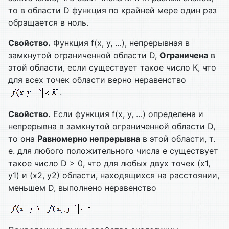
то в области D функция по крайней мере один раз
обращается в ноль.
Свойство.
Функция f(x, y, …), непрерывная в
замкнутой ограниченной области D,
Ограничена
в
этой области, если существует такое число К, что
для всех точек области верно неравенство
.
Свойство.
Если функция f(x, y, …) определена и
непрерывна в замкнутой ограниченной области D,
то она
Равномерно непрерывна
в этой области, т.
е. для любого положительного числа e существует
такое число D > 0, что для любых двух точек (х1,
y1) и (х2, у2) области, находящихся на расстоянии,
меньшем D, выполнено неравенство