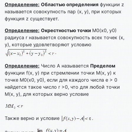
Определение:
Областью определения
функции z
называется совокупность пар (х, у), при которых
функция z существует.
Определение:
Окрестностью точки
М0(х0, у0)
радиуса r называется совокупность всех точек (х,
у), которые удовлетворяют условию
.
Определение:
Число А называется
Пределом
функции f(x, y) при стремлении точки М(х, у) к
точке М0(х0, у0), если для каждого числа e > 0
найдется такое число r >0, что для любой точки
М(х, у), для которых верно условие
Также верно и условие
.