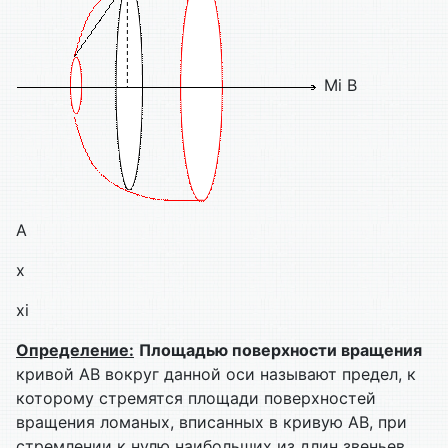
Мi B
А
х
xi
Определение:
Площадью поверхности вращения
кривой АВ вокруг данной оси называют предел, к
которому стремятся площади поверхностей
вращения ломаных, вписанных в кривую АВ, при
стремлении к нулю наибольших из длин звеньев