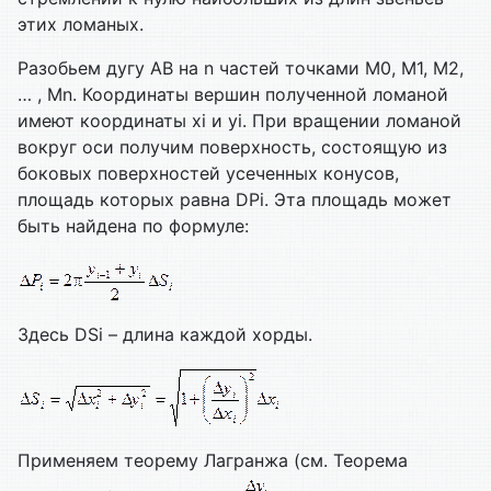
этих ломаных.
Разобьем дугу АВ на n частей точками M0, M1, M2,
… , Mn. Координаты вершин полученной ломаной
имеют координаты xi и yi. При вращении ломаной
вокруг оси получим поверхность, состоящую из
боковых поверхностей усеченных конусов,
площадь которых равна DPi. Эта площадь может
быть найдена по формуле:
Здесь DSi – длина каждой хорды.
Применяем теорему Лагранжа (см. Теорема