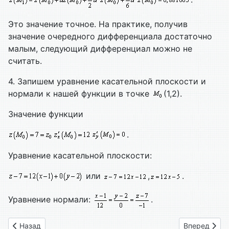
Это значение точное. На практике, получив
значение очередного дифференциала достаточно
малым, следующий дифференциал можно не
считать.
4. Запишем уравнение касательной плоскости и
нормали к нашей функции в точке
(1,2).
Значение функции
.
Уравнение касательной плоскости:
или
,
.
Уравнение нормали:
.
Предыдущий: 18.1. Частные производные от функции двух 
Следующий: 
Назад
Вперед