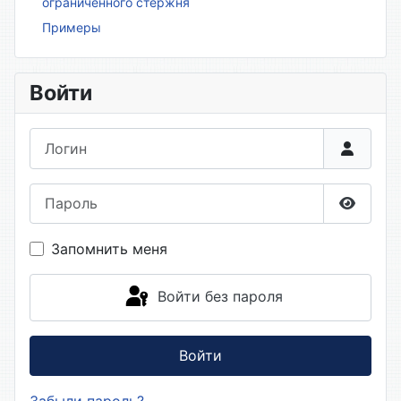
ограниченного стержня
Примеры
Войти
Логин
Пароль
Показа
Запомнить меня
Войти без пароля
Войти
Забыли пароль?