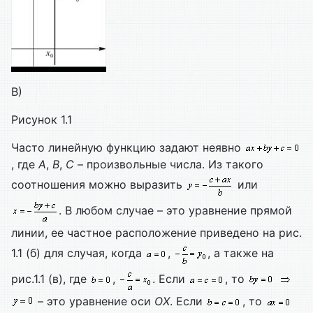
В)
Рисунок 1.1
Часто линейную функцию задают неявно
, где
А
,
B
,
C
– произвольные числа. Из такого
соотношения можно выразить
или
. В любом случае – это уравнение прямой
линии, ее частное расположение приведено на рис.
1.1 (б) для случая, когда
,
, а также на
рис.1.1 (в), где
,
. Если
, то
– это уравнение оси
ОХ
. Если
, то